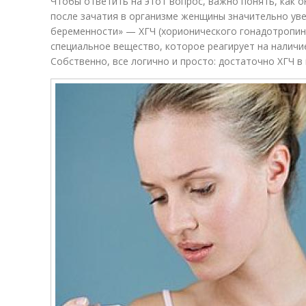
Чтобы ответить на этот вопрос, важно понять, как о
после зачатия в организме женщины значительно ув
беременности» — ХГЧ (хорионического гонадотропин
специальное вещество, которое реагирует на наличи
Собственно, все логично и просто: достаточно ХГЧ в