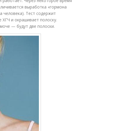
н работает. Через некоторое время
еличивается выработка «гормона
а человека). Тест содержит
е ХГЧ и окрашивает полоску.
 моче — будут две полоски.