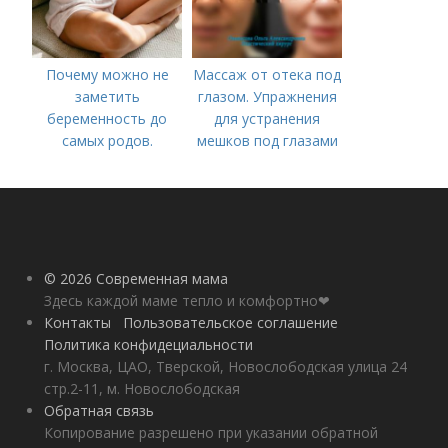
Почему можно не
Массаж от отека под
заметить
глазом. Упражнения
беременность до
для устранения
самых родов.
мешков под глазами
Скрытая
беременность: что
это такое, симптомы
© 2026 Современная мама
Здесь каждой маме тепло и комфортно❤
Контакты
Пользовательское соглашение
Политика конфидециальности
г. Москва, ЦАО, Тверской, Новослободская улица 24
стр.2-11, м. Новослободская
Обратная связь
Копирование разрешено при указании обратной