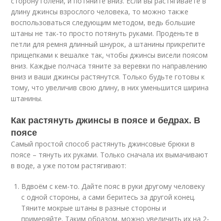
сторону голени, и потяните вниз. Если вы растягиваете в
длину джинсы взрослого человека, то можно также
воспользоваться следующим методом, ведь большие
штаны не так-то просто потянуть руками. Проденьте в
петли для ремня длинный шнурок, а штанины прикрепите
прищепками к вешалке так, чтобы джинсы висели поясом
вниз. Каждые полчаса тяните за веревки по направлению
вниз и ваши джинсы растянутся. Только будьте готовы к
тому, что увеличив свою длину, в них уменьшится ширина
штанины.
Как растянуть джинсы в поясе и бедрах. В
поясе
Самый простой способ растянуть джинсовые брюки в
поясе – тянуть их руками. Только сначала их вымачивают
в воде, а уже потом растягивают:
Вдвоём с кем-то. Дайте пояс в руки другому человеку
с одной стороны, а сами беритесь за другой конец.
Тяните мокрые штаны в разные стороны и
примеряйте. Таким образом, можно увеличить их на 2-