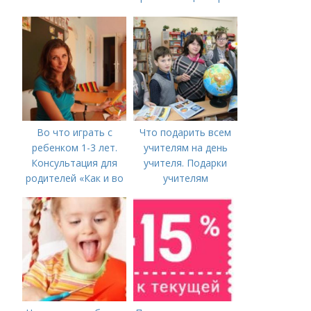
можно играть с
ребенком 2-х лет
дома
Во что играть с
Что подарить всем
ребенком 1-3 лет.
учителям на день
Консультация для
учителя. Подарки
родителей «Как и во
учителям
что играть с
предметникам на
ребенком от 1,5 до 3
день учителя
лет»