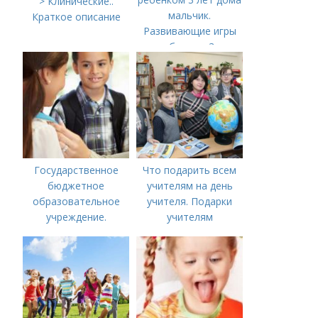
> Клинические..
мальчик.
Краткое описание
Развивающие игры
для ребенка в 3 года.
Во что играть с
детьми в три года?
Государственное
Что подарить всем
бюджетное
учителям на день
образовательное
учителя. Подарки
учреждение.
учителям
Сокращенные
предметникам на
названия школ,
день учителя
садиков и домов
творчества