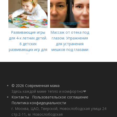
карантина?»
Развивающие игры
Массаж от отека под
для 4-х летних детей.
глазом. Упражнения
6 детских
для устранения
развивающих игр для
мешков под глазами
детей 4 лет
© 2026 Современная мама
Здесь каждой маме тепло и комфортно❤
Контакты
Пользовательское соглашение
Политика конфидециальности
г. Москва, ЦАО, Тверской, Новослободская улица 24
стр.2-11, м. Новослободская