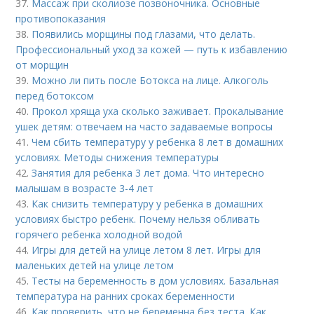
37.
Массаж при сколиозе позвоночника. Основные
противопоказания
38.
Появились морщины под глазами, что делать.
Профессиональный уход за кожей — путь к избавлению
от морщин
39.
Можно ли пить после Ботокса на лице. Алкоголь
перед ботоксом
40.
Прокол хряща уха сколько заживает. Прокалывание
ушек детям: отвечаем на часто задаваемые вопросы
41.
Чем сбить температуру у ребенка 8 лет в домашних
условиях. Методы снижения температуры
42.
Занятия для ребенка 3 лет дома. Что интересно
малышам в возрасте 3-4 лет
43.
Как снизить температуру у ребенка в домашних
условиях быстро ребенк. Почему нельзя обливать
горячего ребенка холодной водой
44.
Игры для детей на улице летом 8 лет. Игры для
маленьких детей на улице летом
45.
Тесты на беременность в дом условиях. Базальная
температура на ранних сроках беременности
46.
Как проверить, что не беременна без теста. Как