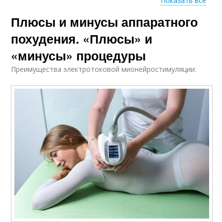
Показать все
Плюсы и минусы аппаратного
Результат от
процедур
похудения. «Плюсы» и
«минусы» процедуры
Преимущества электротоковой мионейростимуляции: