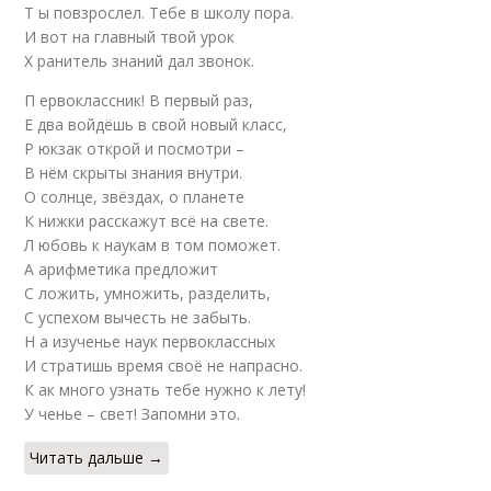
Т ы повзрослел. Тебе в школу пора.
И вот на главный твой урок
Х ранитель знаний дал звонок.
П ервоклассник! В первый раз,
Е два войдёшь в свой новый класс,
Р юкзак открой и посмотри –
В нём скрыты знания внутри.
О солнце, звёздах, о планете
К нижки расскажут всё на свете.
Л юбовь к наукам в том поможет.
А арифметика предложит
С ложить, умножить, разделить,
С успехом вычесть не забыть.
Н а изученье наук первоклассных
И стратишь время своё не напрасно.
К ак много узнать тебе нужно к лету!
У ченье – свет! Запомни это.
Читать дальше →