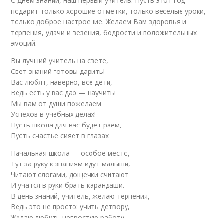
С Днём знаний, наш первый учитель. Пусть этот год
подарит только хорошие отметки, только весёлые уроки,
только доброе настроение. Желаем Вам здоровья и
терпения, удачи и везения, бодрости и положительных
эмоций.
Вы лучший учитель на свете,
Свет знаний готовы дарить!
Вас любят, наверно, все дети,
Ведь есть у вас дар — научить!
Мы вам от души пожелаем
Успехов в учебных делах!
Пусть школа для вас будет раем,
Пусть счастье сияет в глазах!
Начальная школа — особое место,
Тут за руку к знаниям идут малыши,
Читают слогами, дощечки считают
И учатся в руки брать карандаши.
В день знаний, учитель, желаю терпения,
Ведь это не просто: учить детвору,
Желаю любить непростую работу,