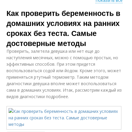
Показать все
Как проверить беременность в
Срок без теста
Условия без теста
домашних условиях на ранних
сроках без теста. Самые
достоверные методы
Беременности без
Народные тесты
теста
Проверить, залетела девушка или нет еще до
наступления месячных, можно с помощью простых, но
эффективных способов. При этом придется
воспользоваться содой или йодом. Кроме этого, может
Беременности на
применяться ртутный термометр. Таким методом
Дни без теста
ранних сроках
диагностики девушка вполне может воспользоваться
сама в домашних условиях. Итак, рассмотрим каждый из
видов диагностики подробнее.
Тест под рукой
Тест на определение