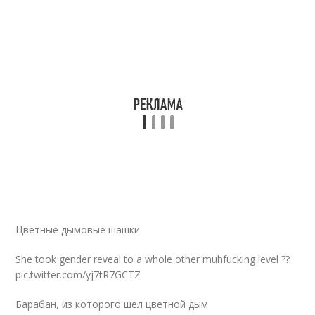
Цветные дымовые шашки
She took gender reveal to a whole other muhfucking level ??
pic.twitter.com/yj7tR7GCTZ
Барабан, из которого шел цветной дым