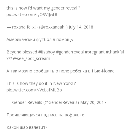
this is how i’d want my gender reveal ?
pic.twitter.com/IyOSVIJwtR
— roxana felix✨ (@roxxanaah_) July 14, 2018
Американский футбол в помощь
Beyond blessed #itsaboy #genderreveal #pregnant #thankful
??? @see_spot_scream
А так можно сообщить о поле ребенка в Нью-Йорке
This is how they do it in New York! ?
pic.twitter.com/NVcLafMLBo
— Gender Reveals (@GenderReveaIs) May 20, 2017
Проявляющаяся надпись на асфальте
Какой шар взлетит?