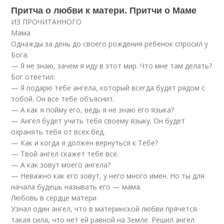
Притча о любви к матери. Притчи о Маме
ИЗ ПРОЧИТАННОГО
Мама
Однажды за день до своего рождения ребенок спросил у
Бога:
— Я не знаю, зачем я иду в этот мир. Что мне там делать?
Бог ответил:
— Я подарю тебе ангела, который всегда будет рядом с
тобой. Он все тебе объяснит.
— А как я пойму его, ведь я не знаю его языка?
— Ангел будет учить тебя своему языку. Он будет
охранять тебя от всех бед.
— Как и когда я должен вернуться к Тебе?
— Твой ангел скажет тебе все.
— А как зовут моего ангела?
— Неважно как его зовут, у него много имен. Но ты для
начала будешь называть его — мама.
Любовь в сердце матери
Узнал один ангел, что в материнской любви прячется
такая сила, что нет ей равной на Земле. Решил ангел