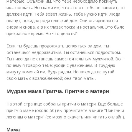
матерью. Объясни им, что тебе необходимо покинуть
их… поплачь. Но скажи им, что это от тебя не зависит, ты
должен идти. Тебя зовет жизнь, тебе нужно идти. Люди
плачут, покидая родительский дом. Они оглядываются
снова и снова, а в их глазах тоска и ностальгия. Это было
прекрасное время. Но что делать?
Если ты будешь продолжать цепляться за дом, ты
останешься недоразвитым. Ты останешься подростком.
Ты никогда не станешь самостоятельным мужчиной. Вот
почему я говорю тебе: уходи с уважением. В трудную
минуту помогай им, будь рядом. Но никогда не путай
свою мать с возлюбленной; она твоя мать .
Мудрая мама Притча. Притчи о матери
На этой странице собраны притчи о матери. Еще больше
притч о маме (около 50) вы прочитаете в книге “Притчи и
легенды о матери” (ее можно скачать или читать онлайн).
Мама