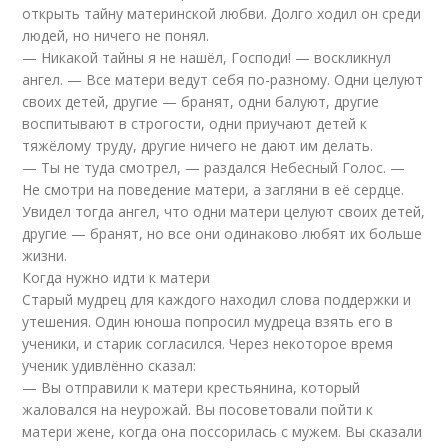
открыть тайну материнской любви. Долго ходил он среди
людей, но ничего не понял.
— Никакой тайны я не нашёл, Господи! — воскликнул
ангел. — Все матери ведут себя по-разному. Одни целуют
своих детей, другие — бранят, одни балуют, другие
воспитывают в строгости, одни приучают детей к
тяжёлому труду, другие ничего не дают им делать.
— Ты не туда смотрел, — раздался Небесный Голос. —
Не смотри на поведение матери, а загляни в её сердце.
Увидел тогда ангел, что одни матери целуют своих детей,
другие — бранят, но все они одинаково любят их больше
жизни.
Когда нужно идти к матери
Старый мудрец для каждого находил слова поддержки и
утешения. Один юноша попросил мудреца взять его в
ученики, и старик согласился. Через некоторое время
ученик удивлённо сказал:
— Вы отправили к матери крестьянина, который
жаловался на неурожай. Вы посоветовали пойти к
матери жене, когда она поссорилась с мужем. Вы сказали