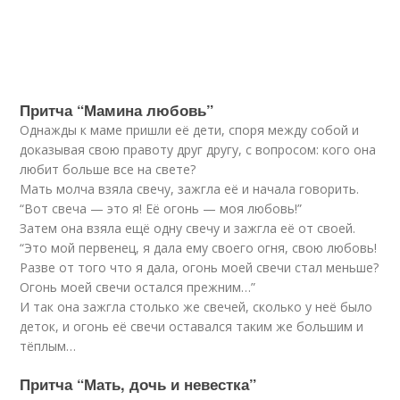
Притча “Мамина любовь”
Однажды к маме пришли её дети, споря между собой и
доказывая свою правоту друг другу, с вопросом: кого она
любит больше все на свете?
Мать молча взяла свечу, зажгла её и начала говорить.
“Вот свеча — это я! Её огонь — моя любовь!”
Затем она взяла ещё одну свечу и зажгла её от своей.
“Это мой первенец, я дала ему своего огня, свою любовь!
Разве от того что я дала, огонь моей свечи стал меньше?
Огонь моей свечи остался прежним…”
И так она зажгла столько же свечей, сколько у неё было
деток, и огонь её свечи оставался таким же большим и
тёплым…
Притча “Мать, дочь и невестка”