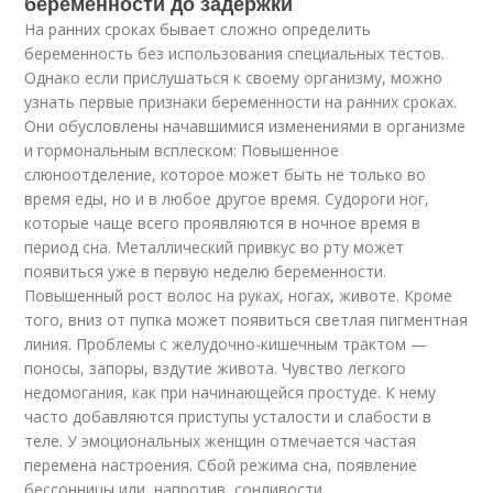
беременности до задержки
На ранних сроках бывает сложно определить
беременность без использования специальных тестов.
Однако если прислушаться к своему организму, можно
узнать первые признаки беременности на ранних сроках.
Они обусловлены начавшимися изменениями в организме
и гормональным всплеском: Повышенное
слюноотделение, которое может быть не только во
время еды, но и в любое другое время. Судороги ног,
которые чаще всего проявляются в ночное время в
период сна. Металлический привкус во рту может
появиться уже в первую неделю беременности.
Повышенный рост волос на руках, ногах, животе. Кроме
того, вниз от пупка может появиться светлая пигментная
линия. Проблемы с желудочно-кишечным трактом —
поносы, запоры, вздутие живота. Чувство легкого
недомогания, как при начинающейся простуде. К нему
часто добавляются приступы усталости и слабости в
теле. У эмоциональных женщин отмечается частая
перемена настроения. Сбой режима сна, появление
бессонницы или, напротив, сонливости.