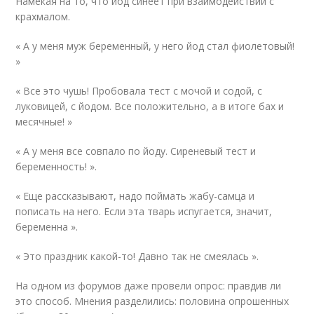
Намекая на то, что йод синеет при взаимодействии с
крахмалом.
« А у меня муж беременный, у него йод стал фиолетовый!
»
« Все это чушь! Пробовала тест с мочой и содой, с
луковицей, с йодом. Все положительно, а в итоге бах и
месячные! »
« А у меня все совпало по йоду. Сиреневый тест и
беременность! ».
« Еще рассказывают, надо поймать жабу-самца и
пописать на него. Если эта тварь испугается, значит,
беременна ».
« Это праздник какой-то! Давно так не смеялась ».
На одном из форумов даже провели опрос: правдив ли
это способ. Мнения разделились: половина опрошенных