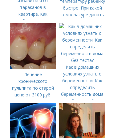
избавиться от
температуру ребенку
тараканов в
быстро. При какой
квартире. Как
температуре давать
избавиться от
жаропонижающее
тараканов в
ребенку?
домашних условиях
Как в домашних
условиях узнать о
Лечение
беременности. Как
хронического
определить
пульпита по старой
беременность дома
цене от 3100 руб.
без теста?
Лечение кариеса:
цена