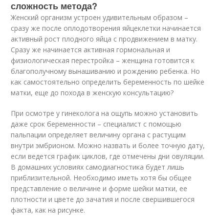
сложность метода?
Женский организм устроен удивительным образом –
сразу же после оплодотворения яйцеклетки начинается
активный рост плодного яйца с продвижением в матку.
Сразу же начинается активная гормональная и
физиологическая перестройка – женщина готовится к
благополучному вынашиванию и рождению ребенка. Но
как самостоятельно определить беременность по шейке
матки, еще до похода в женскую консультацию?
При осмотре у гинеколога на ощупь можно установить
даже срок беременности – специалист с помощью
пальпации определяет величину органа с растущим
внутри эмбрионом. Можно назвать и более точную дату,
если ведется график циклов, где отмечены дни овуляции.
В домашних условиях самодиагностика будет лишь
приблизительной. Необходимо иметь хотя бы общее
представление о величине и форме шейки матки, ее
плотности и цвете до зачатия и после свершившегося
факта, как на рисунке.