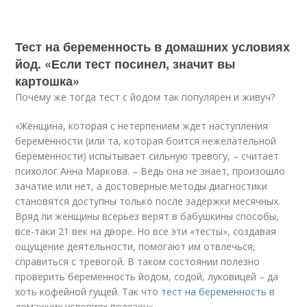
Тест на беременность в домашних условиях
йод. «Если тест посинел, значит вы
картошка»
Почему же тогда тест с йодом так популярен и живуч?
«Женщина, которая с нетерпением ждет наступления
беременности (или та, которая боится нежелательной
беременности) испытывает сильную тревогу, – считает
психолог Анна Маркова. – Ведь она не знает, произошло
зачатие или нет, а достоверные методы диагностики
становятся доступны только после задержки месячных.
Вряд ли женщины всерьез верят в бабушкины способы,
все-таки 21 век на дворе. Но все эти «тесты», создавая
ощущение деятельности, помогают им отвлечься,
справиться с тревогой. В таком состоянии полезно
проверить беременность йодом, содой, луковицей – да
хоть кофейной гущей. Так что
тест на беременность
в
домашних условиях полезен».