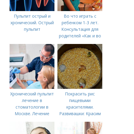
Пульпит острый и
Во что играть с
хронический. Острый
ребенком 1-3 лет.
пульпит
Консультация для
родителей «Как и во
что играть с
ребенком от 1,5 до 3
лет»
Хронический пульпит
Покрасить рис
лечение в
пищевыми
стоматологии в
красителями.
Москве. Лечение
Развивашки: Красим
пульпита в Москве и
рис и макароны, для
Московской области
сенсорных
коробочек.