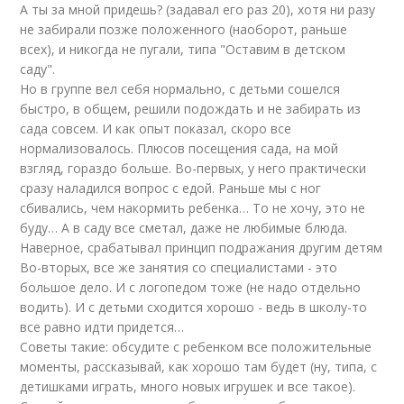
А ты за мной придешь? (задавал его раз 20), хотя ни разу
не забирали позже положенного (наоборот, раньше
всех), и никогда не пугали, типа "Оставим в детском
саду".
Но в группе вел себя нормально, с детьми сошелся
быстро, в общем, решили подождать и не забирать из
сада совсем. И как опыт показал, скоро все
нормализовалось. Плюсов посещения сада, на мой
взгляд, гораздо больше. Во-первых, у него практически
сразу наладился вопрос с едой. Раньше мы с ног
сбивались, чем накормить ребенка… То не хочу, это не
буду… А в саду все сметал, даже не любимые блюда.
Наверное, срабатывал принцип подражания другим детям
Во-вторых, все же занятия со специалистами - это
большое дело. И с логопедом тоже (не надо отдельно
водить). И с детьми сходится хорошо - ведь в школу-то
все равно идти придется…
Советы такие: обсудите с ребенком все положительные
моменты, рассказывай, как хорошо там будет (ну, типа, с
детишками играть, много новых игрушек и все такое).