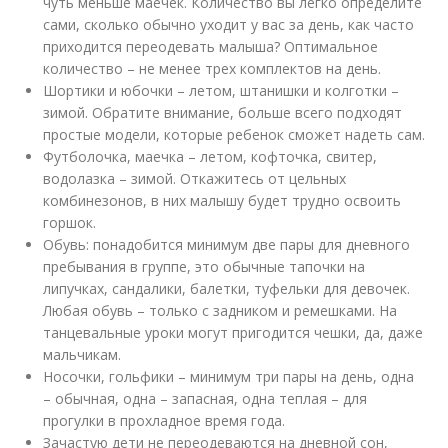
чуть меньше маечек. Количество вы легко определите
сами, сколько обычно уходит у вас за день, как часто
приходится переодевать малыша? Оптимальное
количество – не менее трех комплектов на день.
Шортики и юбочки – летом, штанишки и колготки –
зимой. Обратите внимание, больше всего подходят
простые модели, которые ребенок сможет надеть сам.
Футболочка, маечка – летом, кофточка, свитер,
водолазка – зимой. Откажитесь от цельных
комбинезонов, в них малышу будет трудно освоить
горшок.
Обувь: понадобится минимум две пары для дневного
пребывания в группе, это обычные тапочки на
липучках, сандалики, балетки, туфельки для девочек.
Любая обувь – только с задником и ремешками. На
танцевальные уроки могут пригодится чешки, да, даже
мальчикам.
Носочки, гольфики – минимум три пары на день, одна
– обычная, одна – запасная, одна теплая – для
прогулки в прохладное время года.
Зачастую дети не переодеваются на дневной сон,