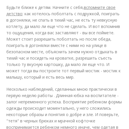
Будьте ближе к детям. Начните с себя,
вспомните свое
детство
: как хотелось поболтать с подружкой, поиграть
в догонялки, не спать в тихий час, не есть ту невкусную
котлету, да мало ли еще что не сделать. И вот вспомнив
то ощущения, когда вас заставляют - вы все поймете.
Может стоит разрешить поболтать но после обеда,
поиграть в догонялки вместе с ними но на улице в
безопасном месте, объяснить зачем нужно отдыхать в
тихий час и посидеть на кроватке, разрешить съесть
только ту вкусную картошку, да мало ли еще что. И
может тогда вы построите тот первый мостик - мостик к
малышу, который и есть весь мир.
Несколько наблюдений, сделанных мною практически в
первую неделю работы . Длинная юбка на воспитателе -
залог непременного успеха. Восприятие ребенком формы
одежды происходит моментально, у него сложились
некоторые образы и понятия о добре и зле. И поверьте,
"тетя" в черных брюках и мрачной кофточке
воспринимается ребенком немного иначе, чем одетая в