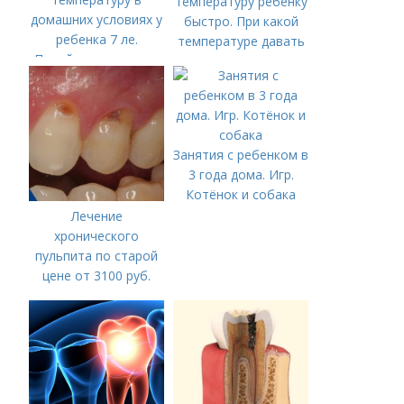
температуру ребенку
домашних условиях у
быстро. При какой
ребенка 7 ле.
температуре давать
Потейте правильно:
жаропонижающее
сначала — вода,
ребенку?
потом — малина!
Занятия с ребенком в
3 года дома. Игр.
Котёнок и собака
Лечение
хронического
пульпита по старой
цене от 3100 руб.
Лечение кариеса:
цена