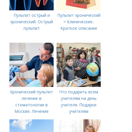
Пульпит острый и
Пульпит хронический
хронический. Острый
> Клинические..
пульпит
Краткое описание
Хронический пульпит
Что подарить всем
лечение в
учителям на день
стоматологии в
учителя. Подарки
Москве. Лечение
учителям
пульпита в Москве и
предметникам на
Московской области
день учителя