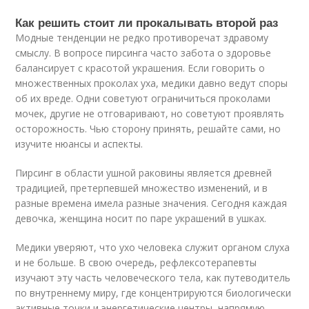
Как решить стоит ли прокалывать второй раз
Модные тенденции не редко противоречат здравому
смыслу. В вопросе пирсинга часто забота о здоровье
балансирует с красотой украшения. Если говорить о
множественных проколах уха, медики давно ведут споры
об их вреде. Одни советуют ограничиться проколами
мочек, другие не отговаривают, но советуют проявлять
осторожность. Чью сторону принять, решайте сами, но
изучите нюансы и аспекты.
Пирсинг в области ушной раковины является древней
традицией, претерпевшей множество изменений, и в
разные времена имела разные значения. Сегодня каждая
девочка, женщина носит по паре украшений в ушках.
Медики уверяют, что ухо человека служит органом слуха
и не больше. В свою очередь, рефлексотерапевты
изучают эту часть человеческого тела, как путеводитель
по внутреннему миру, где концентрируются биологически
активные точки и энергетические центры, напрямую