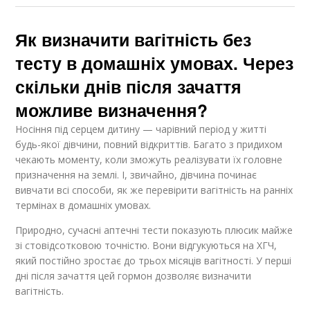
Як визначити вагітність без
тесту в домашніх умовах. Через
скільки днів після зачаття
можливе визначення?
Носіння під серцем дитину — чарівний період у житті
будь-якої дівчини, повний відкриттів. Багато з придихом
чекають моменту, коли зможуть реалізувати їх головне
призначення на землі. І, звичайно, дівчина починає
вивчати всі способи, як же перевірити вагітність на ранніх
термінах в домашніх умовах.
Природно, сучасні аптечні тести показують плюсик майже
зі стовідсотковою точністю. Вони відгукуються на ХГЧ,
який постійно зростає до трьох місяців вагітності. У перші
дні після зачаття цей гормон дозволяє визначити
вагітність.