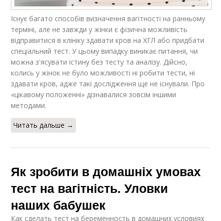
Існує багато способів визначення вагітності на ранньому
терміні, але не завжди у жінки є фізична можливість
відправитися в клініку здавати кров на ХГЛ або придбати
спеціальний тест. У цьому випадку виникає питання, чи
можна з'ясувати істину без тесту та аналізу. Дійсно,
колись у жінок не було можливості ні робити тести, ні
здавати кров, адже такі дослідження ще не існували. Про
«цікавому положенні» дізнавалися зовсім іншими
методами.
Читать дальше →
Як зробити в домашніх умовах
тест на вагітність. Уловки
наших бабушек
Как сделать тест на беременность в домашних условиях