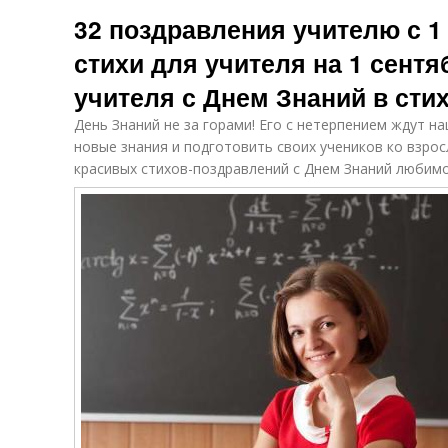
Учителя от
Учителя с днем
Се
32 поздравления учителю с 1
учителя
знаний
стихи для учителя на 1 сент
учителя с Днем Знаний в сти
Учителя от
Учитель с
С
родителей/
юмором
День Знаний не за горами! Его с нетерпением ждут н
детей
новые знания и подготовить своих учеников ко взро
красивых стихов-поздравлений с Днем Знаний любим