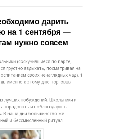
еобходимо дарить
ю на 1 сентября —
гам нужно совсем
льники (соскучившиеся по парте,
тся грустно вздыхать, посматривая на
воспитанием своих ненаглядных чад). 1
едь именно к этому дню торговцы
из лучших побуждений. Школьники и
бы порадовать и поблагодарить
ь. В наши дни большинство же
нный и бессмысленный ритуал.