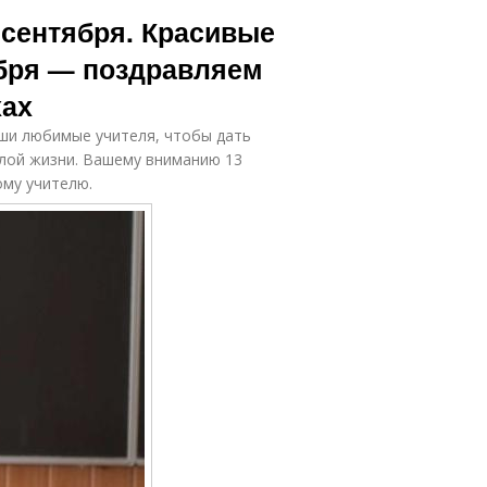
нтябрь с днем
Поздравления с
 сентября. Красивые
знаний
днем учителя
ября — поздравляем
хах
ентябрь для
учителей
аши любимые учителя, чтобы дать
слой жизни. Вашему вниманию 13
ому учителю.