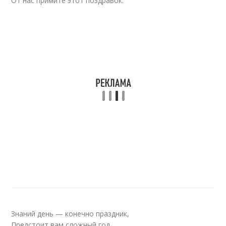
От нас примите этот поздравок.
Знаний день — конечно праздник,
Предстоит вам сложный год.