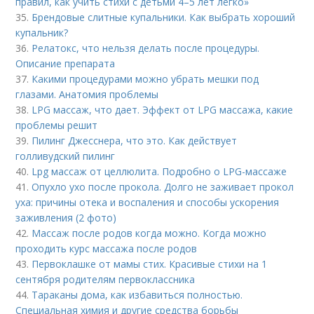
правил, как учить стихи с детьми 4–5 лет легко»
35.
Брендовые слитные купальники. Как выбрать хороший
купальник?
36.
Релатокс, что нельзя делать после процедуры.
Описание препарата
37.
Какими процедурами можно убрать мешки под
глазами. Анатомия проблемы
38.
LPG массаж, что дает. Эффект от LPG массажа, какие
проблемы решит
39.
Пилинг Джесснера, что это. Как действует
голливудский пилинг
40.
Lpg массаж от целлюлита. Подробно о LPG-массаже
41.
Опухло ухо после прокола. Долго не заживает прокол
уха: причины отека и воспаления и способы ускорения
заживления (2 фото)
42.
Массаж после родов когда можно. Когда можно
проходить курс массажа после родов
43.
Первоклашке от мамы стих. Красивые стихи на 1
сентября родителям первоклассника
44.
Тараканы дома, как избавиться полностью.
Специальная химия и другие средства борьбы