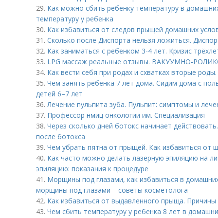
29.
Как можно сбить ребенку температуру в домашних
температуру у ребенка
30.
Как избавиться от следов прыщей домашних усло
31.
Сколько после Диспорта нельзя ложиться. Диспор
32.
Как заниматься с ребенком 3-4 лет. Кризис трёхл
33.
LPG массаж реальные отзывы. ВАКУУМНО-РОЛИ
34.
Как вести себя при родах и схватках вторые роды
35.
Чем занять ребенка 7 лет дома. Сидим дома с пол
детей 6–7 лет
36.
Лечение пульпита зуба. Пульпит: симптомы и лече
37.
Профессор нмиц онкологии им. Специализация
38.
Через сколько дней ботокс начинает действовать.
после ботокса
39.
Чем убрать пятна от прыщей. Как избавиться от 
40.
Как часто можно делать лазерную эпиляцию на ли
эпиляцию: показания к процедуре
41.
Морщины под глазами, как избавиться в домашних
морщины под глазами – советы косметолога
42.
Как избавиться от выдавленного прыща. Причины
43.
Чем сбить температуру у ребенка 8 лет в домашн