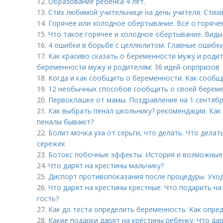
12.
Образование ребенка 4 лет.
13.
Стих любимой учительнице на день учителя. Стихи
14.
Горячее или холодное обертывание. Всё о горяч
15.
Что такое горячее и холодное обертывание. Виды
16.
4 ошибки в борьбе с целлюлитом. Главные ошибк
17.
Как красиво сказать о беременности мужу и роди
беременности мужу и родителям: 36 идей-сюрпризов
18.
Когда и как сообщить о беременности. Как сообщ
19.
12 необычных способов сообщить о своей береме
20.
Первоклашке от мамы. Поздравление на 1 сентяб
21.
Как выбрать пенал школьнику? рекомендации. Как
пеналы бывают?
22.
Болит мочка уха от серьги, что делать. Что делат
сережек
23.
Ботокс побочные эффекты. История и возможные
24.
Что дарят на крестины мальчику?
25.
Диспорт противопоказания после процедуры. Уход
26.
Что дарят на крестины крестные. Что подарить на
гость?
27.
Как до теста определить беременность. Как опре
28.
Какие подарки дарят на крестины ребенку. Что да