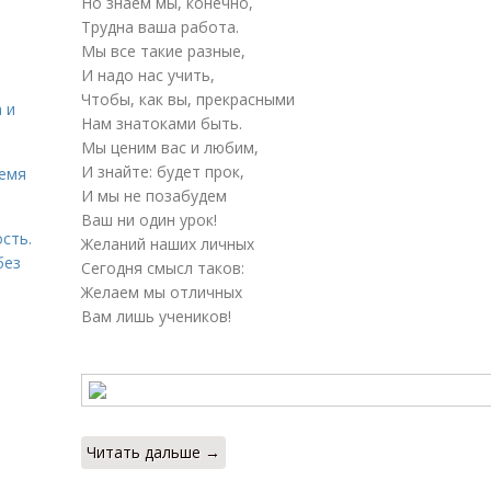
Но знаем мы, конечно,
Трудна ваша работа.
Мы все такие разные,
И надо нас учить,
Чтобы, как вы, прекрасными
 и
Нам знатоками быть.
Мы ценим вас и любим,
И знайте: будет прок,
ремя
И мы не позабудем
Ваш ни один урок!
сть.
Желаний наших личных
без
Сегодня смысл таков:
Желаем мы отличных
Вам лишь учеников!
Читать дальше →