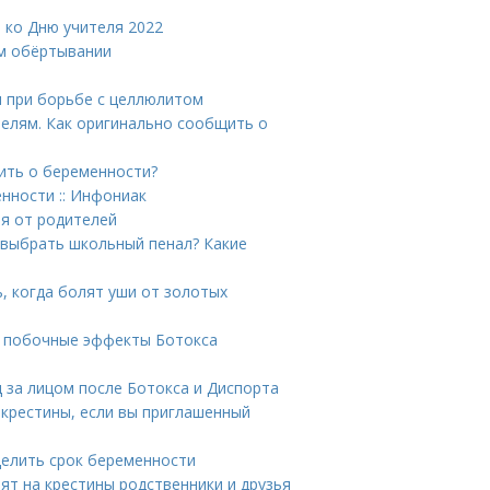
 ко Дню учителя 2022
ем обёртывании
и при борьбе с целлюлитом
телям. Как оригинально сообщить о
ить о беременности?
нности :: Инфониак
ря от родителей
 выбрать школьный пенал? Какие
ь, когда болят уши от золотых
 побочные эффекты Ботокса
 за лицом после Ботокса и Диспорта
 крестины, если вы приглашенный
делить срок беременности
рят на крестины родственники и друзья