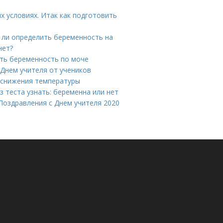
х условиях. Итак как подготовить
 ли определить беременность на
нет?
ить беременность по моче
 Днем учителя от учеников
 снижения температуры
ез теста узнать: беременна или нет
 Поздравления с Днем учителя 2020