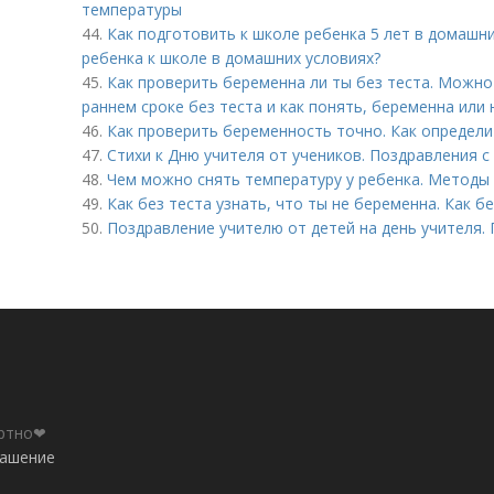
температуры
44.
Как подготовить к школе ребенка 5 лет в домашни
ребенка к школе в домашних условиях?
45.
Как проверить беременна ли ты без теста. Можно
раннем сроке без теста и как понять, беременна или 
46.
Как проверить беременность точно. Как определ
47.
Стихи к Дню учителя от учеников. Поздравления с
48.
Чем можно снять температуру у ребенка. Методы
49.
Как без теста узнать, что ты не беременна. Как б
50.
Поздравление учителю от детей на день учителя.
ортно❤
лашение