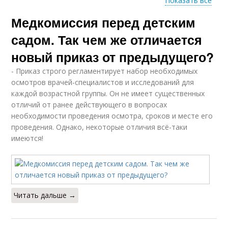
Показать все
Медкомиссия перед детским
Комиссии для детей
Комиссия в садик
садом. Так чем же отличается
новый приказ от предыдущего?
- Приказ строго регламентирует набор необходимых
Медосмотр в детский
Медкомиссии в
осмотров врачей-специалистов и исследований для
сад
детский сад
каждой возрастной группы. Он не имеет существенных
отличий от ранее действующего в вопросах
необходимости проведения осмотра, сроков и месте его
проведения. Однако, некоторые отличия всё-таки
Комиссия в
Группы в детских
имеются!
екатеринбурге
садах
Читать дальше →