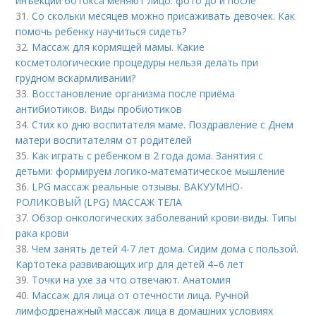
инъекции ботокса меняют лицо: фото до и после
31.
Со скольки месяцев можно присаживать девочек. Как
помочь ребенку научиться сидеть?
32.
Массаж для кормящей мамы. Какие
косметологические процедуры нельзя делать при
грудном вскармливании?
33.
Восстановление организма после приёма
антибиотиков. Виды пробиотиков
34.
Стих ко дню воспитателя маме. Поздравление с Днем
матери воспитателям от родителей
35.
Как играть с ребенком в 2 года дома. Занятия с
детьми: формируем логико-математическое мышление
36.
LPG массаж реальные отзывы. ВАКУУМНО-
РОЛИКОВЫЙ (LPG) МАССАЖ ТЕЛА
37.
Обзор онкологических заболеваний крови-виды. Типы
рака крови
38.
Чем занять детей 4-7 лет дома. Сидим дома с пользой.
Картотека развивающих игр для детей 4–6 лет
39.
Точки на ухе за что отвечают. Анатомия
40.
Массаж для лица от отечности лица. Ручной
лимфодренажный массаж лица в домашних условиях