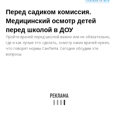
Показать все
Перед садиком комиссия.
Детская
Детские комиссии
медкомиссия
Медицинский осмотр детей
перед школой в ДОУ
Пройти врачей перед школой важно или не обязательно,
Медосмотр в детский
Экспресс-медосмотр
где и как лучше это сделать, осмотр каких врачей нужен,
сад
к детскому саду
что говорят нормы СанПиНа. Сегодня обсудим эти
вопросы.
Медосмотр к
Карта в детский сад
детскому саду
Карта для детского
Карты в детский сад
сада