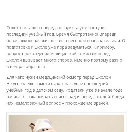
Медкарта для
Детский сад
детского сада
Только встали в очередь в садик, а уже наступил
последний учебный год. Время быстротечно! Впереди
Ребенка в детский
новая, школьная жизнь – интересная и познавательная. О
Медкомиссия в сад
сад
подготовке к школе уже пора задуматься. К примеру,
вопрос прохождения медицинской комиссии перед
школой вызывает много споров. Именно поэтому важно
в нем разобраться.
Медкомиссии в
Анализы для детского
детский сад
сада
Для чего нужен медицинский осмотр перед школой
Не успеваешь заметить, как наступает последний
учебный год в детском саду. Родители уже в начале года
начинают накапливать список задач перед школой. Среди
них немаловажный вопрос – прохождение врачей.