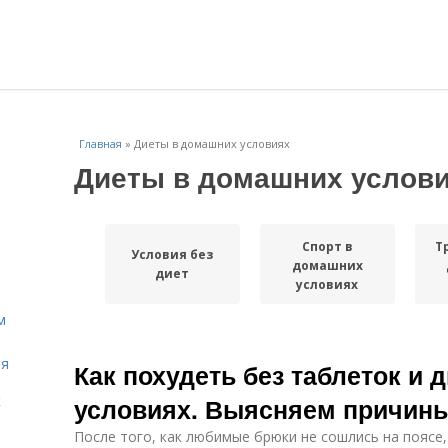
Главная
»
Диеты в домашних условиях
Диеты в домашних услов
Спорт в
Т
Условия без
домашних
диет
условиях
м
ля
Как похудеть без таблеток и 
к
условиях. Выясняем причины
После того, как любимые брюки не сошлись на поясе,