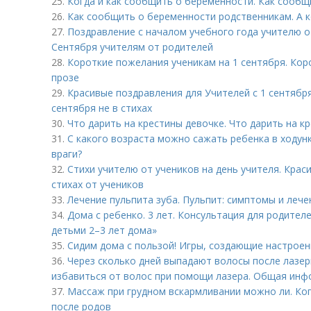
25.
Когда и как сообщить о беременности. Как сообщ
26.
Как сообщить о беременности родственникам. А к
27.
Поздравление с началом учебного года учителю от
Сентября учителям от родителей
28.
Короткие пожелания ученикам на 1 сентября. Кор
прозе
29.
Красивые поздравления для Учителей с 1 сентября
сентября не в стихах
30.
Что дарить на крестины девочке. Что дарить на к
31.
С какого возраста можно сажать ребенка в ходунки
враги?
32.
Стихи учителю от учеников на день учителя. Крас
стихах от учеников
33.
Лечение пульпита зуба. Пульпит: симптомы и лече
34.
Дома с ребенко. 3 лет. Консультация для родителе
детьми 2–3 лет дома»
35.
Сидим дома с пользой! Игры, создающие настроен
36.
Через сколько дней выпадают волосы после лазер
избавиться от волос при помощи лазера. Общая ин
37.
Массаж при грудном вскармливании можно ли. Ко
после родов