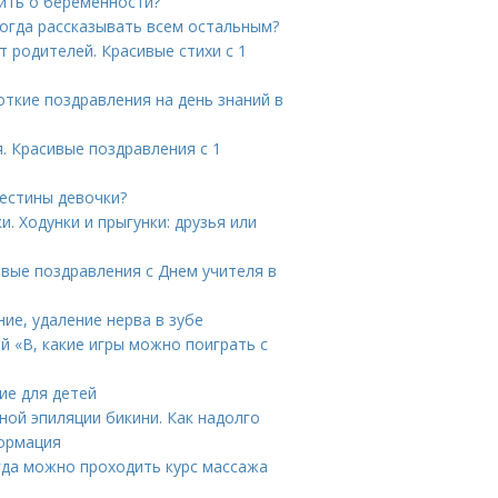
ить о беременности?
огда рассказывать всем остальным?
 родителей. Красивые стихи с 1
откие поздравления на день знаний в
. Красивые поздравления с 1
рестины девочки?
. Ходунки и прыгунки: друзья или
ивые поздравления с Днем учителя в
ние, удаление нерва в зубе
й «В, какие игры можно поиграть с
ие для детей
ной эпиляции бикини. Как надолго
формация
гда можно проходить курс массажа