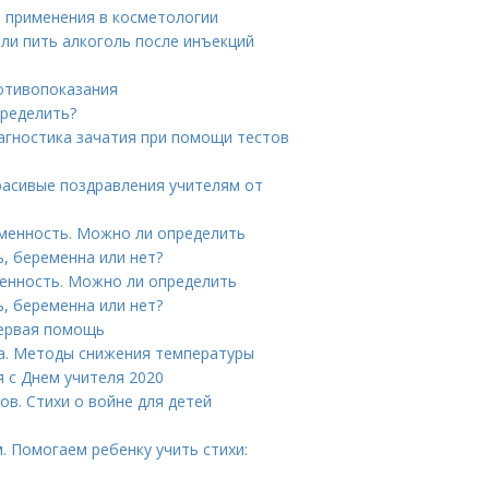
ы применения в косметологии
ли пить алкоголь после инъекций
отивопоказания
пределить?
агностика зачатия при помощи тестов
Красивые поздравления учителям от
менность. Можно ли определить
ь, беременна или нет?
енность. Можно ли определить
ь, беременна или нет?
Первая помощь
ка. Методы снижения температуры
я с Днем учителя 2020
цов. Стихи о войне для детей
. Помогаем ребенку учить стихи: