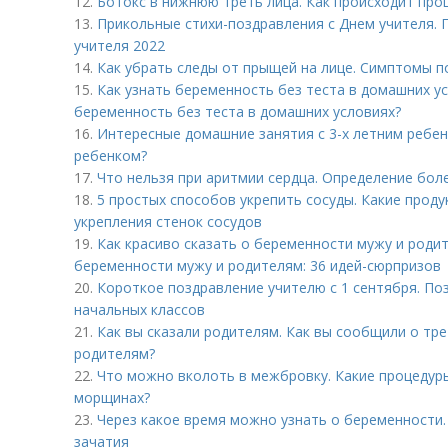
12.
Ботокс в нижнюю треть лица. Как происходит про
13.
Прикольные стихи-поздравления с Днем учителя. 
учителя 2022
14.
Как убрать следы от прыщей на лице. Симптомы п
15.
Как узнать беременность без теста в домашних ус
беременность без теста в домашних условиях?
16.
Интересные домашние занятия с 3-х летним ребенк
ребенком?
17.
Что нельзя при аритмии сердца. Определение бол
18.
5 простых способов укрепить сосуды. Какие прод
укрепления стенок сосудов
19.
Как красиво сказать о беременности мужу и роди
беременности мужу и родителям: 36 идей-сюрпризов
20.
Короткое поздравление учителю с 1 сентября. По
начальных классов
21.
Как вы сказали родителям. Как вы сообщили о треть
родителям?
22.
Что можно вколоть в межбровку. Какие процедуры
морщинах?
23.
Через какое время можно узнать о беременности.
зачатия