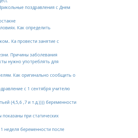
цесс
Прикольные поздравления с Днем
остакне
ловиях. Как определить
ом.. Ка провести занятие с
езни. Причины заболевания
укты нужно употреблять для
телям. Как оригинально сообщить о
здравление с 1 сентября учителю
ей (4,5,6 ,7 и т.д.)))) беременности
 показаны при статических
 1 неделя беременности после