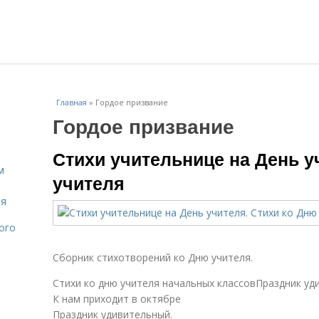
Главная
»
Гордое призвание
Гордое призвание
Стихи учительнице на День у
м
учителя
ля
ого
Сборник стихотворений ко Дню учителя.
Стихи ко дню учителя начальных классовПраздник уд
К нам приходит в октябре
Праздник удивительный.