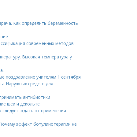
рача. Как определить беременность
ание
лассификация современных методов
пературу. Высокая температура у
а.
ые поздравление учителям 1 сентября
ы. Наружных средств для
 принимать антибиотики
ние шеи и декольте
а следует ждать от применения
 Почему эффект ботулинотерапии не