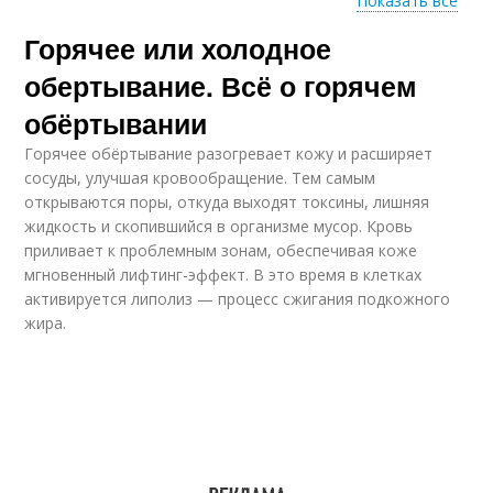
Показать все
Горячее или холодное
Нейтральное
Обертывание при
обертывание
варикозе
обертывание. Всё о горячем
обёртывании
Горячее обёртывание разогревает кожу и расширяет
сосуды, улучшая кровообращение. Тем самым
открываются поры, откуда выходят токсины, лишняя
жидкость и скопившийся в организме мусор. Кровь
приливает к проблемным зонам, обеспечивая коже
мгновенный лифтинг-эффект. В это время в клетках
активируется липолиз — процесс сжигания подкожного
жира.