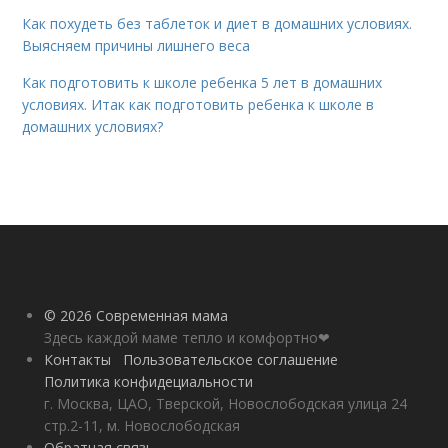
Как похудеть без таблеток и диет в домашних условиях.
Выясняем причины лишнего веса
Как подготовить к школе ребенка 5 лет в домашних
условиях. Итак как подготовить ребенка к школе в
домашних условиях?
© 2026 Современная мама
Здесь каждой маме тепло и комфортно❤
Контакты
Пользовательское соглашение
Политика конфидециальности
г. Москва, ЦАО, Тверской, Новослободская улица 24
стр.2-11, м. Новослободская
Обратная связь