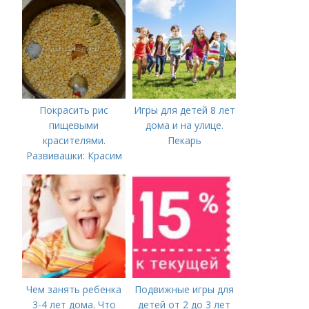
Министерстве
названия школ,
здравоохранения
садиков и домов
Российской
творчества
Федерации
Покрасить рис
Игры для детей 8 лет
пищевыми
дома и на улице.
красителями.
Пекарь
Развивашки: Красим
рис и макароны, для
сенсорных
коробочек.
Чем занять ребенка
Подвижные игры для
3-4 лет дома. Что
детей от 2 до 3 лет