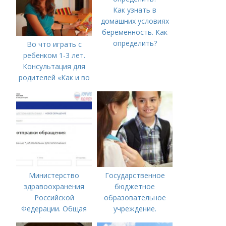
Как узнать в
домашних условиях
беременность. Как
определить?
Во что играть с
ребенком 1-3 лет.
Консультация для
родителей «Как и во
что играть с
ребенком от 1,5 до 3
лет»
Министерство
Государственное
здравоохранения
бюджетное
Российской
образовательное
Федерации. Общая
учреждение.
информация о
Сокращенные