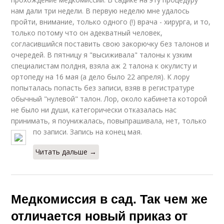
нам дали три недели. В первую неделю мне удалось
пройти, внимание, только одного (!) врача - хирурга, и то,
только потому что он адекватный человек,
согласившийся поставить свою закорючку без талонов и
очередей. В пятницу я "высиживала" талоны к узким
специалистам полдня, взяла аж 2 талона к окулисту и
ортопеду на 16 мая (а дело было 22 апреля). К лору
попыталась попасть без записи, взяв в регистратуре
обычный "нулевой" талон. Лор, около кабинета которой
не было ни души, категорически отказалась нас
принимать, я поунижалась, повыпрашивала, нет, только
по записи. Запись на конец мая.
Читать дальше →
Медкомиссия в сад. Так чем же
отличается новый приказ от