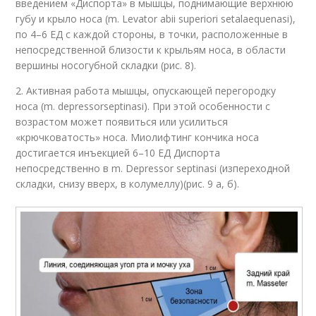
введением «Диспорта» в мышцы, поднимающие верхнюю
губу и крыло носа (m. Levator abii superiori setalaequenasi),
по 4–6 ЕД с каждой стороны, в точки, расположенные в
непосредственной близости к крыльям носа, в области
вершины носогубной складки (рис. 8).
2. Активная работа мышцы, опускающей перегородку
носа (m. depressorseptinasi). При этой особенности с
возрастом может появиться или усилиться
«крючковатость» носа. Миолифтинг кончика носа
достигается инъекцией 6–10 ЕД Диспорта
непосредственно в m. Depressor septinasi (изпереходной
складки, снизу вверх, в колумеллу)(рис. 9 а, б).