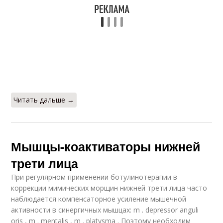
Читать дальше →
Мышцы-коактиваторы нижней
трети лица
При регулярном применении ботулинотерапии в
коррекции мимических морщин нижней трети лица часто
наблюдается компенсаторное усиление мышечной
активности в синергичных мышцах: m . depressor anguli
oris , m . mentalis , m . platysma . Поэтому необходим