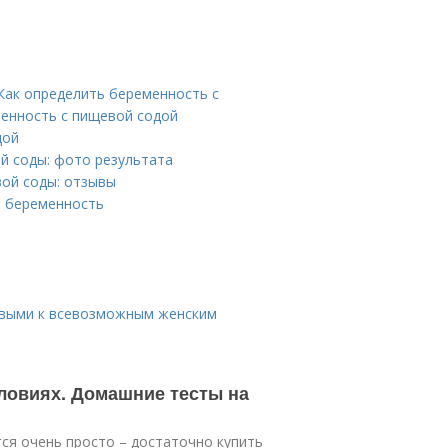
 Как определить беременность с
енность с пищевой содой
дой
 соды: фото результата
ой соды: отзывы
а беременность
товыми к всевозможным женским
словиях. Домашние тесты на
ся очень просто – достаточно купить