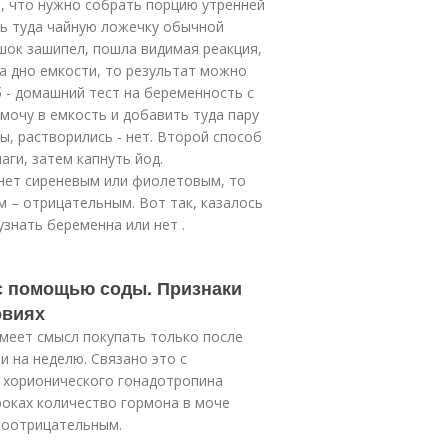
, что нужно собрать порцию утренней
ть туда чайную ложечку обычной
шок зашипел, пошла видимая реакция,
на дно емкости, то результат можно
 - домашний тест на беременность с
мочу в емкость и добавить туда пару
ы, растворились - нет. Второй способ
аги, затем капнуть йод.
анет сиреневым или фиолетовым, то
 – отрицательным. Вот так, казалось
узнать беременна или нет .
 с помощью соды. Признаки
овиях
меет смысл покупать только после
и на неделю. Связано это с
 хорионического гонадотропина
сроках количество гормона в моче
ноотрицательным.