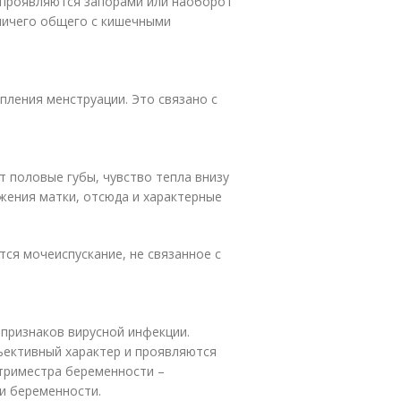
 проявляются запорами или наоборот
 ничего общего с кишечными
пления менструации. Это связано с
 половые губы, чувство тепла внизу
жения матки, отсюда и характерные
тся мочеиспускание, не связанное с
 признаков вирусной инфекции.
ъективный характер и проявляются
 триместра беременности –
ки беременности.