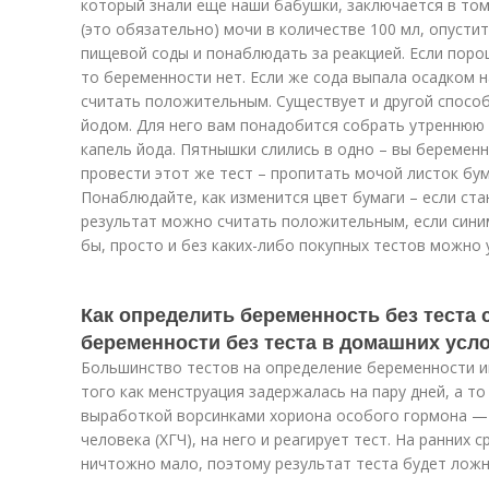
который знали еще наши бабушки, заключается в том
(это обязательно) мочи в количестве 100 мл, опусти
пищевой соды и понаблюдать за реакцией. Если поро
то беременности нет. Если же сода выпала осадком 
считать положительным. Существует и другой способ
йодом. Для него вам понадобится собрать утреннюю 
капель йода. Пятнышки слились в одно – вы беременн
провести этот же тест – пропитать мочой листок бум
Понаблюдайте, как изменится цвет бумаги – если ст
результат можно считать положительным, если синим
бы, просто и без каких-либо покупных тестов можно 
Как определить беременность без теста
беременности без теста в домашних усл
Большинство тестов на определение беременности и
того как менструация задержалась на пару дней, а то 
выработкой ворсинками хориона особого гормона —
человека (ХГЧ), на него и реагирует тест. На ранних 
ничтожно мало, поэтому результат теста будет лож