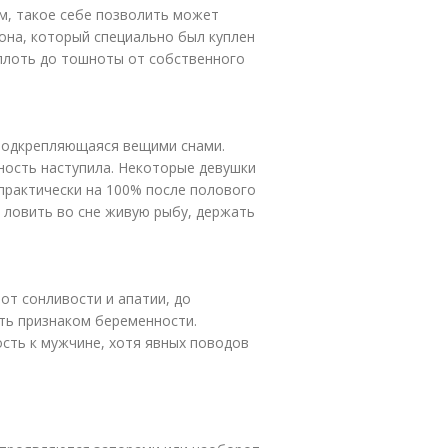
м, такое себе позволить может
она, который специально был куплен
Вплоть до тошноты от собственного
подкрепляющаяся вещими снами.
ность наступила. Некоторые девушки
практически на 100% после полового
 ловить во сне живую рыбу, держать
 от сонливости и апатии, до
ть признаком беременности.
ть к мужчине, хотя явных поводов