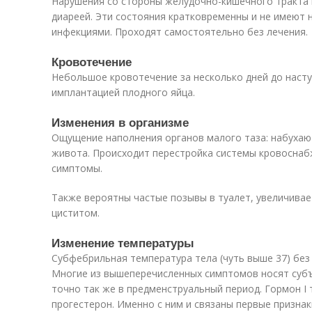
Нарушения со стороны желудочно-кишечного тракта
диареей. Эти состояния кратковременны и не имеют
инфекциями. Проходят самостоятельно без лечения.
Кровотечение
Небольшое кровотечение за несколько дней до насту
имплантацией плодного яйца.
Изменения в организме
Ощущение наполнения органов малого таза: набухают
живота. Происходит перестройка системы кровоснаб
симптомы.
Также вероятны частые позывы в туалет, увеличивае
циститом.
Изменение температуры
Субфебрильная температура тела (чуть выше 37) без
Многие из вышеперечисленных симптомов носят суб
точно так же в предменструальный период. Гормон I
прогестерон. Именно с ним и связаны первые призна