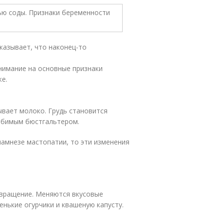
казывает, что наконец-то
внимание на основные признаки
е.
вает молоко. Грудь становится
юбимым бюстгальтером.
анамнезе мастопатии, то эти изменения
твращение. Меняются вкусовые
нькие огурчики и квашеную капусту.