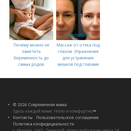
Почему можно не
Массаж от отека под
заметить
глазом. Упражнения
беременность до
для устранения
самых родов.
мешков под глазами
Скрытая
беременность: что
это такое, симптомы
© 2026 Современная мама
Здесь каждой маме тепло и комфортно❤
Контакты
Пользовательское соглашение
Политика конфидециальности
г. Москва, ЦАО, Тверской, Новослободская улица 24