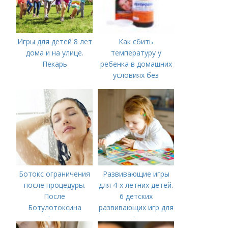
Игры для детей 8 лет
Как сбить
дома и на улице.
температуру у
Пекарь
ребенка в домашних
условиях без
лекарств в год. В чем
причины высокой
температуры у
ребенка?
Ботокс ограничения
Развивающие игры
после процедуры.
для 4-х летних детей.
После
6 детских
Ботулотоксина
развивающих игр для
необходимо
детей 4 лет