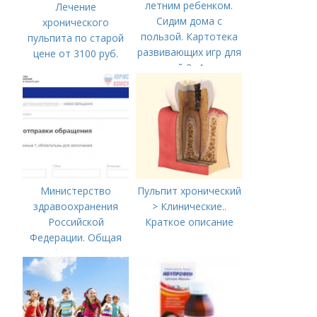
летним ребенком.
Лечение
Сидим дома с
хронического
пользой. Картотека
пульпита по старой
развивающих игр для
цене от 3100 руб.
детей 3–4 лет
Лечение кариеса:
цена
Министерство
Пульпит хронический
здравоохранения
> Клинические..
Российской
Краткое описание
Федерации. Общая
информация о
Министерстве
здравоохранения
Российской
Федерации