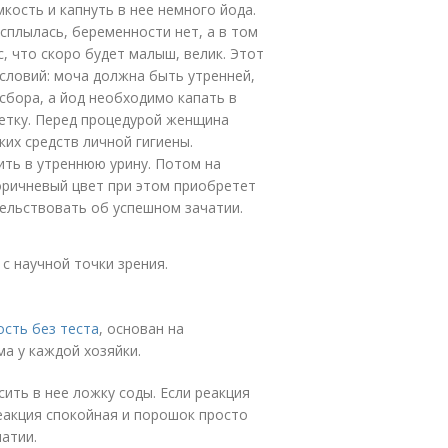
кость и капнуть в нее немного йода.
сплылась, беременности нет, а в том
с, что скоро будет малыш, велик. Этот
словий: моча должна быть утренней,
сбора, а йод необходимо капать в
петку. Перед процедурой женщина
их средств личной гигиены.
ить в утреннюю урину. Потом на
оричневый цвет при этом приобретет
ельствовать об успешном зачатии.
с научной точки зрения.
ость без теста
, основан на
а у каждой хозяйки.
ить в нее ложку соды. Если реакция
еакция спокойная и порошок просто
атии.