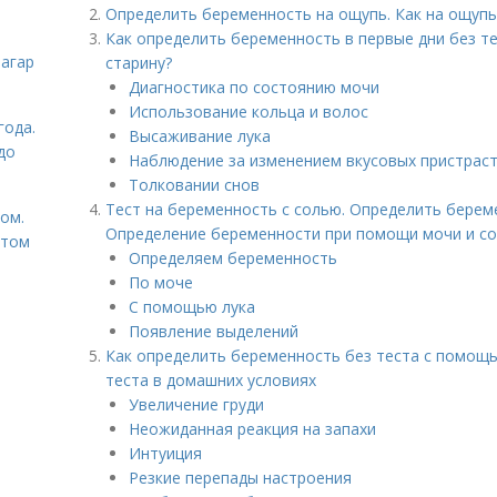
Определить беременность на ощупь. Как на ощуп
Как определить беременность в первые дни без те
загар
старину?
Диагностика по состоянию мочи
Использование кольца и волос
года.
Высаживание лука
до
Наблюдение за изменением вкусовых пристрас
Толковании снов
Тест на беременность с солью. Определить берем
том.
Определение беременности при помощи мочи и с
етом
Определяем беременность
По моче
С помощью лука
Появление выделений
Как определить беременность без теста с помощь
теста в домашних условиях
Увеличение груди
Неожиданная реакция на запахи
Интуиция
Резкие перепады настроения