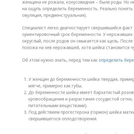
женщина не рожала, конусовидная – были роды. Но н
на ощупь определить беременность. Реально понять 
овуляция, предменструальная).
Специалист легко диагностирует свершившийся факт
ориентировочный срок беременности. У нерожавших 
округлый, после родов он смыкается как щель. Посл
похожа на зев нерожавшей, хотя шейка становится ч
Об этом нужно знать, перед тем как
определить бер
У женщин до беременности шейка твердая, примерн
мягче, примерно как губы.
До беременности шейка имеет бархатистый розовы
кровообращения и разрастания сосудистой сетки,
питательными веществами).
Под действием прогестерона (гормон) шейка матки
свершившегося оплодотворения.