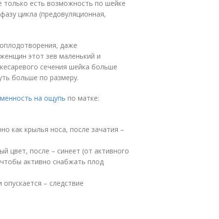
е только есть возможность по шейке
фазу цикла (предовуляционная,
 оплодотворения, даже
женщин этот зев маленький и
е кесаревого сечения шейка больше
уть больше по размеру.
еменность на ощупь
по матке:
о как крылья носа, после зачатия –
й цвет, после – синеет (от активного
 чтобы активно снабжать плод
 опускается – следствие