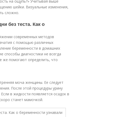
ность на ощупь?» Учитывая выше
ущению шейки. Визуальные изменения,
ть сложно.
и без теста. Как о
ряжении современных методов
зачатия с помощью различных
пление беременности в домашних
ие способы диагностики не всегда
се же помогают определить, что
тренняя моча женщины. Ее следует
пения. После этой процедуры урину
 Если в жидкости появляется осадок в
скоро станет мамочкой.