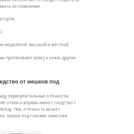
вать их появление.
кторов:
;
 на неудобной, высокой и жесткой
ы притягивают влагу к коже, другие
редство от мешков под
виду периорбитальные отёчности,
ие отеки и впрямь имеют сходство с
Между тем, отёчность может
вило, мешки под глазами заметнее