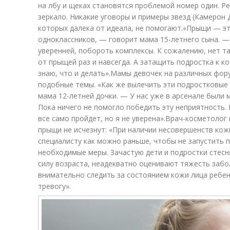
на лбу и щеках становятся проблемой номер один. Р
зеркало. Никакие уговоры и примеры звезд (Камерон 
которых далека от идеала, не помогают.«Прыщи — э
одноклассников, — говорит мама 15-летнего сына. —
уверенней, побороть комплексы. К сожалению, нет та
от прыщей раз и навсегда. А затащить подростка к к
знаю, что и делать».Мамы девочек на различных фо
подобные темы. «Как же вылечить эти подростковые
мама 12-летней дочки. — У нас уже в арсенале были м
Пока ничего не помогло победить эту неприятность. 
все само пройдет, но я не уверена».Врач-косметоло
прыщи не исчезнут: «При наличии несовершенств кож
специалисту как можно раньше, чтобы не запустить 
необходимые меры. Зачастую дети и подростки стесн
силу возраста, неадекватно оценивают тяжесть заб
внимательно следить за состоянием кожи лица ребен
тревогу».