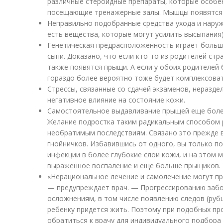
различные стероидные препараты, которые особе
посещающие тренажерные залы. Мышцы появятся в
Неправильно подобранные средства ухода и наруж
есть вещества, которые могут усилить высыпания)
Генетическая предрасположенность играет больш
сыпи. Доказано, что если кто-то из родителей стр
также появятся прыщи. А если у обоих родителей 
гораздо более вероятно тоже будет комплексоват
Стрессы, связанные со сдачей экзаменов, нераздел
негативное влияние на состояние кожи.
Самостоятельное выдавливание прыщей еще более
Желание подростка таким радикальным способом 
необратимым последствиям. Связано это прежде 
гнойничков. Избавившись от одного, вы только п
инфекции в более глубокие слои кожи, и на этом 
выраженное воспаление и еще больше прыщиков.
«Нерациональное лечение и самолечение могут пр
— предупреждает врач. — Прогрессированию забо
осложнениям, в том числе появлению следов (рубц
ребенку придется жить. Поэтому при подобных п
обратиться к врачу для индивидуального подбора 