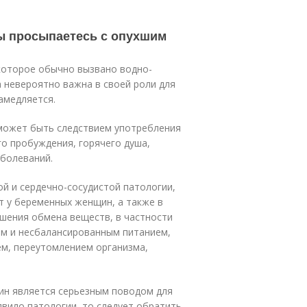
вы просыпаетесь с опухшим
 которое обычно вызвано водно-
 невероятно важна в своей роли для
амедляется.
 может быть следствием употребления
го пробуждения, горячего душа,
аболеваний.
ой и сердечно-сосудистой патологии,
т у беременных женщин, а также в
ушения обмена веществ, в частности
м и несбалансированным питанием,
м, переутомлением организма,
чин является серьезным поводом для
явило патологии, то следует обратить