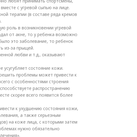
нно любят принимать спортсмены,
месте с угревой сыпью на лице.
ной терапии (в составе ряда кремов
.
ую роль в возникновении угревой
адал от акне, то у ребенка возможно
было это заболевание, то ребенок
ь из-за прыщей.
енной любви и т.д., оказывают
 усугубляет состояние кожи.
решить проблемы может привести к
всего с особенностями строения
оспособствуете распространению
месте скорее всего появится более
ивести к ухудшению состояния кожи,
левания, а также серьезным
ов) на коже лица, с которыми затем
роблемах нужно обязательно
лечения».