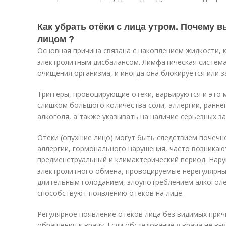
Как убрать отёки с лица утром. Почему 
лицом ?
Основная причина связана с накоплением жидкости,
электролитным дисбалансом. Лимфатическая система
очищения организма, и иногда она блокируется или з
Триггеры, провоцирующие отеки, варьируются и это
слишком большого количества соли, аллергии, ранне
алкоголя, а также указывать на наличие серьезных з
Отеки (опухшие лицо) могут быть следствием почечн
аллергии, гормонального нарушения, часто возникаю
предменструальный и климактерический период. Нар
электролитного обмена, провоцируемые нерегулярны
длительным голоданием, злоупотреблением алкоголе
способствуют появлению отеков на лице.
Регулярное появление отеков лица без видимых при
обращения к врачу. Если обследование у врача не вы