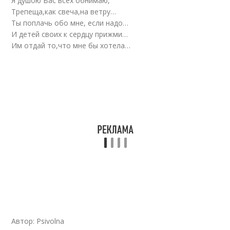
Я душою Вас всех обнимаю,
Трепеща,как свеча,на ветру…
Ты поплачь обо мне, если надо…
И детей своих к сердцу прижми…
Им отдай то,что мне бы хотела…
Автор: Psivolna