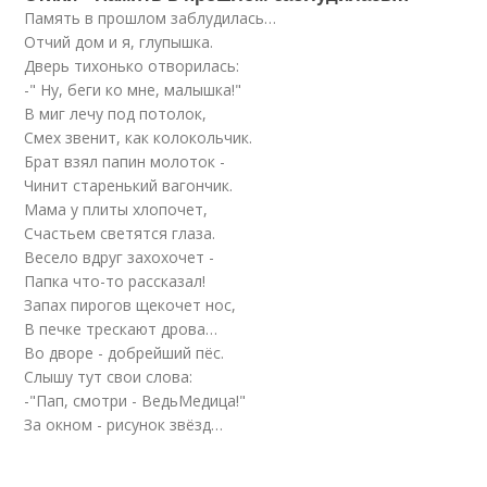
Память в прошлом заблудилась…
Отчий дом и я, глупышка.
Дверь тихонько отворилась:
-" Ну, беги ко мне, малышка!"
В миг лечу под потолок,
Смех звенит, как колокольчик.
Брат взял папин молоток -
Чинит старенький вагончик.
Мама у плиты хлопочет,
Счастьем светятся глаза.
Весело вдруг захохочет -
Папка что-то рассказал!
Запах пирогов щекочет нос,
В печке трескают дрова…
Во дворе - добрейший пёс.
Слышу тут свои слова:
-"Пап, смотри - ВедьМедица!"
За окном - рисунок звёзд…