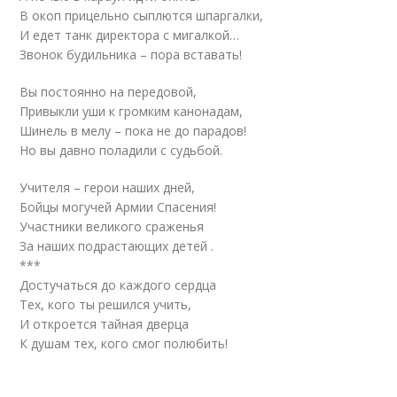
В окоп прицельно сыплются шпаргалки,
И едет танк директора с мигалкой…
Звонок будильника – пора вставать!
Вы постоянно на передовой,
Привыкли уши к громким канонадам,
Шинель в мелу – пока не до парадов!
Но вы давно поладили с судьбой.
Учителя – герои наших дней,
Бойцы могучей Армии Спасения!
Участники великого сраженья
За наших подрастающих детей .
***
Достучаться до каждого сердца
Тех, кого ты решился учить,
И откроется тайная дверца
К душам тех, кого смог полюбить!