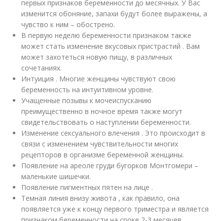
первых признаков беременности до месячных. У Вас
изменится обоняние, запахи будут более выражены, а
чувство к ним – обострено.
В первую неделю беременности признаком также
может стать изменение вкусовых пристрастий . Вам
может захотеться новую пищу, в различных
сочетаниях.
Интуиция . Многие женщины чувствуют свою
беременность на интуитивном уровне.
Учащенные позывы к мочеиспусканию
преимущественно в ночное время также могут
свидетельствовать о наступлении беременности.
Изменение сексуального влечения . Это происходит в
связи с изменением чувствительности многих
рецепторов в организме беременной женщины.
Появление на ареоле груди бугорков Монтгомери –
маленькие шишечки.
Появление пигментных пятен на лице .
Темная линия внизу живота , как правило, она
появляется уже к концу первого триместра и является
признаком беременности на сроке 2-3 месяцев.