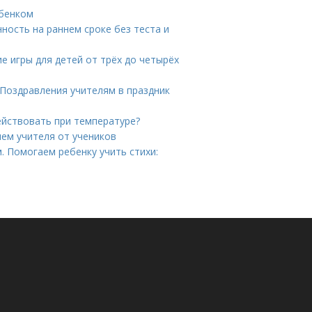
ебенком
ность на раннем сроке без теста и
е игры для детей от трёх до четырёх
 Поздравления учителям в праздник
действовать при температуре?
нем учителя от учеников
. Помогаем ребенку учить стихи: