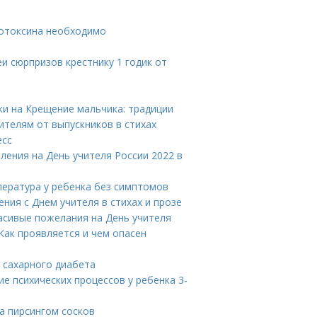
лотоксина необходимо
еи сюрпризов крестнику 1 годик от
ки на Крещение мальчика: традиции
ителям от выпускников в стихах
есс
ления на День учителя России 2022 в
пература у ребенка без симптомов
ния с Днем учителя в стихах и прозе
расивые пожелания на День учителя
Как проявляется и чем опасен
и сахарного диабета
ие психических процессов у ребенка 3-
а пирсингом сосков