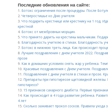
Последние обновления на сайте:
1.
Ботокс ограничения после процедуры. После Боту
2.
Четверостишье ко Дню учителя
3.
Что подарить крестнице или крестнику на 1 год. Ид
крестной
4.
Ботокс от межбровных морщин.
5.
Что принято дарить на крестины мальчикам. Подар
6.
Благодарность учителю в стихах. Благодарность уч
7.
Ботокс в нижнюю треть лица. Как происходит проц
8.
Лучшие поздравления с днем учителя 2022. Поздрав
прозе
9.
Как в домашних условиях снять жар у ребенка. Тем
10.
Красивые поздравления с Днем учителя. Поздравле
11.
Поздравления с днем учителя в стихах и прозе. К
12.
Препараты при гипотиреозе щитовидной железы. 
гипотиреоз?
13.
15 признаков сахарного диабета. Первые признак
14.
Как происходит в 4 года развитие ребенка. Развит
4 лет
15.
Сколько заживает прокол сосков. Правила ухода з