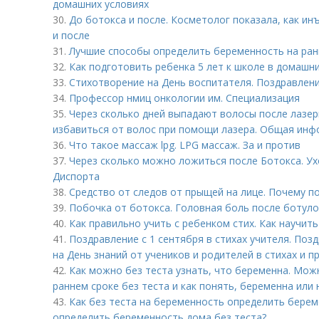
домашних условиях
30.
До ботокса и после. Косметолог показала, как ин
и после
31.
Лучшие способы определить беременность на ран
32.
Как подготовить ребенка 5 лет к школе в домашни
33.
Стихотворение на День воспитателя. Поздравлени
34.
Профессор нмиц онкологии им. Специализация
35.
Через сколько дней выпадают волосы после лазер
избавиться от волос при помощи лазера. Общая ин
36.
Что такое массаж lpg. LPG массаж. За и против
37.
Через сколько можно ложиться после Ботокса. Ух
Диспорта
38.
Средство от следов от прыщей на лице. Почему 
39.
Побочка от ботокса. Головная боль после ботуло
40.
Как правильно учить с ребенком стих. Как научить
41.
Поздравление с 1 сентября в стихах учителя. Поз
на День знаний от учеников и родителей в стихах и п
42.
Как можно без теста узнать, что беременна. Мож
раннем сроке без теста и как понять, беременна или 
43.
Как без теста на беременность определить берем
определить беременность дома без теста?