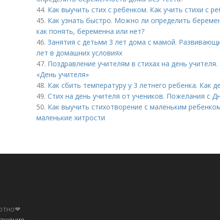
44.
Как выучить стих с ребенком. Как учить стихи с р
45.
Как узнать быстро. Можно ли определить беремен
как понять, беременна или нет?
46.
Занятия с детьми 3 лет дома с мамой. Развивающи
лет в домашних условиях
47.
Поздравление учителям в стихах на день учителя.
«День учителя»
48.
Как сбить температуру у 3 летнего ребенка. Как 
49.
Стих на день учителя от учеников. Пожелания с Д
50.
Как выучить стихотворение с маленьким ребенком
маленькие хитрости
ортно❤
лашение