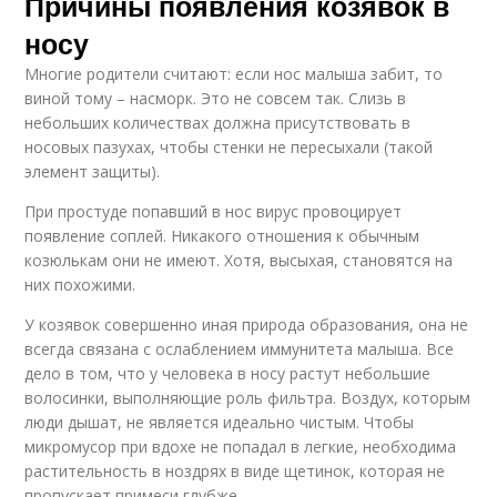
Причины появления козявок в
носу
Многие родители считают: если нос малыша забит, то
виной тому – насморк. Это не совсем так. Слизь в
небольших количествах должна присутствовать в
носовых пазухах, чтобы стенки не пересыхали (такой
элемент защиты).
При простуде попавший в нос вирус провоцирует
появление соплей. Никакого отношения к обычным
козюлькам они не имеют. Хотя, высыхая, становятся на
них похожими.
У козявок совершенно иная природа образования, она не
всегда связана с ослаблением иммунитета малыша. Все
дело в том, что у человека в носу растут небольшие
волосинки, выполняющие роль фильтра. Воздух, которым
люди дышат, не является идеально чистым. Чтобы
микромусор при вдохе не попадал в легкие, необходима
растительность в ноздрях в виде щетинок, которая не
пропускает примеси глубже.