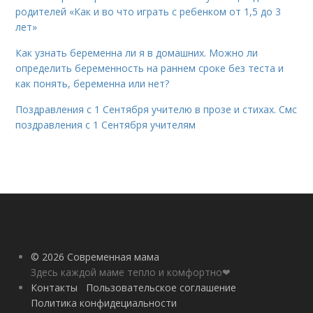
родителей «Как и во что играть с ребенком от 1,5 до 3
лет»
Как узнать беременна ли я в домашних. Можно ли
определить беременность на раннем сроке без теста и
как понять, беременна или нет?
Поздравления с 1 Сентября учителю в прозе и стихах. Смс
поздравления с 1 Сентября учителям
© 2026 Современная мама
Здесь каждой маме тепло и комфортно❤
Контакты
Пользовательское соглашение
Политика конфидециальности