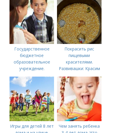
Московской области
Государственное
Покрасить рис
бюджетное
пищевыми
образовательное
красителями.
учреждение.
Развивашки: Красим
Сокращенные
рис и макароны, для
названия школ,
сенсорных
садиков и домов
коробочек.
творчества
Игры для детей 8 лет
Чем занять ребенка
дома и на улице.
3-4 лет дома. Что