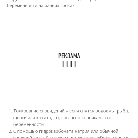
беременности на ранних сроках:
Толкование сновидений – если снятся водоемы, рыба,
щенки или котята, то, согласно сонникам, это к
беременности.
С помощью гидрокарбоната натрия или обычной
пищевой соды. В сухую и чистую тару собрать урину и