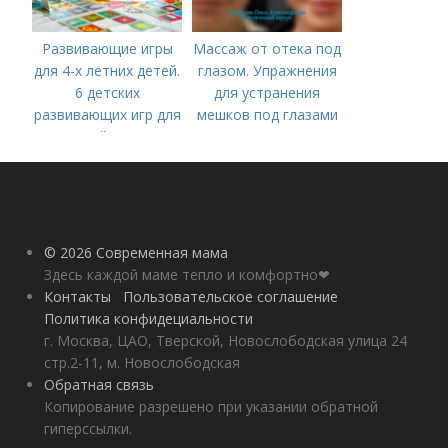
Развивающие игры
Массаж от отека под
для 4-х летних детей.
глазом. Упражнения
6 детских
для устранения
развивающих игр для
мешков под глазами
детей 4 лет
© 2026 Современная мама
Здесь каждой маме тепло и комфортно❤
Контакты
Пользовательское соглашение
Политика конфидециальности
г. Москва, ЦАО, Тверской, Новослободская улица 24
стр.2-11, м. Новослободская
Обратная связь
Копирование разрешено при указании обратной
гиперссылки.