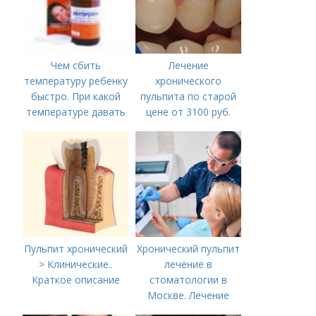
Чем сбить
Лечение
температуру ребенку
хронического
быстро. При какой
пульпита по старой
температуре давать
цене от 3100 руб.
жаропонижающее
Лечение кариеса:
ребенку?
цена
Пульпит хронический
Хронический пульпит
> Клинические..
лечение в
Краткое описание
стоматологии в
Москве. Лечение
пульпита в Москве и