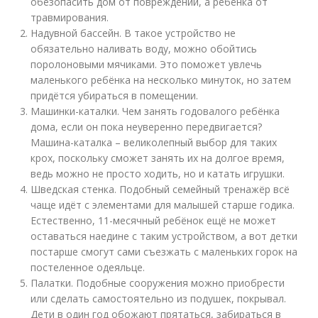
обезопасить дом от повреждений, а ребёнка от
травмирования.
Надувной бассейн. В такое устройство не
обязательно наливать воду, можно обойтись
поролоновыми мячиками. Это поможет увлечь
маленького ребёнка на несколько минуток, но затем
придётся убираться в помещении.
Машинки-каталки. Чем занять годовалого ребёнка
дома, если он пока неуверенно передвигается?
Машина-каталка – великолепный выбор для таких
крох, поскольку сможет занять их на долгое время,
ведь можно не просто ходить, но и катать игрушки.
Шведская стенка. Подобный семейный тренажёр всё
чаще идёт с элементами для малышей старше годика.
Естественно, 11-месячный ребёнок ещё не может
оставаться наедине с таким устройством, а вот детки
постарше смогут сами съезжать с маленьких горок на
постеленное одеяльце.
Палатки. Подобные сооружения можно приобрести
или сделать самостоятельно из подушек, покрывал.
Дети в один год обожают прятаться, забираться в