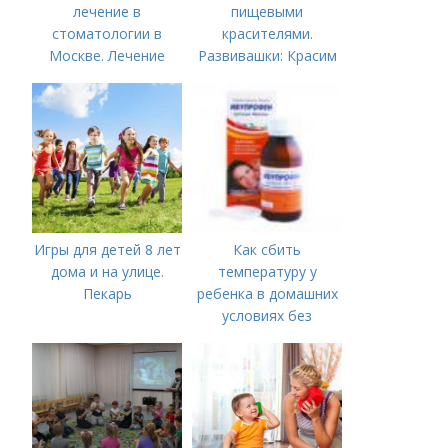
лечение в
пищевыми
стоматологии в
красителями.
Москве. Лечение
Развивашки: Красим
пульпита в Москве и
рис и макароны, для
Московской области
сенсорных
коробочек.
Игры для детей 8 лет
Как сбить
дома и на улице.
температуру у
Пекарь
ребенка в домашних
условиях без
лекарств в год. В чем
причины высокой
температуры у
ребенка?