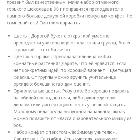
презент был качественным. Мини-набор отменного
горького шоколада в 90 г понравится преподавателю
намного больше дежурной коробки невкусных конфет. Не
сомневайтесь! Смотрим варианты:
Цветы . Дорогой букет с открыткой уместно
преподнести учительнице от класса или группы, более
скромный – от себя лично.
Цветок в горшке . Преподавательница любит
комнатные растения? Дарите, что ей нравится. Если
нет конкретных идей, то хороший вариант – цветущая
фиалка. От группы можно вручить учительнице
орхидею: большинство дам оценит.
Оригинальные цветы . Розу в колбе хорошо подарить
на юбилей преподавателя, либо руководителю
диплома или диссертации в честь успешной защиты.
Молодому педагогу на выпускной начальной школы
можно подарить от класса очаровательного мишку из
роз.
Набор конфет с текстом «Любимому учителю» .
Дарите на 1 Сентября, День учителя, окончание