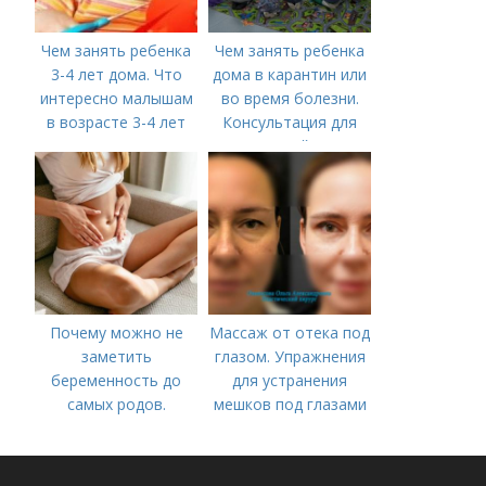
Чем занять ребенка
Чем занять ребенка
3-4 лет дома. Что
дома в карантин или
интересно малышам
во время болезни.
в возрасте 3-4 лет
Консультация для
родителей «Чем
занять ребенка в дни
болезни или
карантина?»
Почему можно не
Массаж от отека под
заметить
глазом. Упражнения
беременность до
для устранения
самых родов.
мешков под глазами
Скрытая
беременность: что
это такое, симптомы