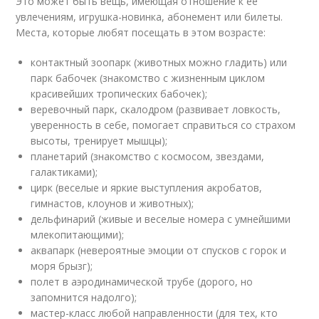
Это может быть вещь, имеющая отношение к ее
увлечениям, игрушка-новинка, абонемент или билеты.
Места, которые любят посещать в этом возрасте:
контактный зоопарк (животных можно гладить) или
парк бабочек (знакомство с жизненным циклом
красивейших тропических бабочек);
веревочный парк, скалодром (развивает ловкость,
уверенность в себе, помогает справиться со страхом
высоты, тренирует мышцы);
планетарий (знакомство с космосом, звездами,
галактиками);
цирк (веселые и яркие выступления акробатов,
гимнастов, клоунов и животных);
дельфинарий (живые и веселые номера с умнейшими
млекопитающими);
аквапарк (невероятные эмоции от спусков с горок и
моря брызг);
полет в аэродинамической трубе (дорого, но
запомнится надолго);
мастер-класс любой направленности (для тех, кто