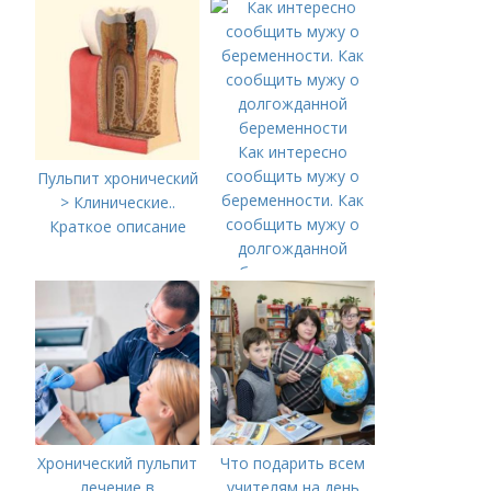
ребенку?
Как интересно
сообщить мужу о
Пульпит хронический
беременности. Как
> Клинические..
сообщить мужу о
Краткое описание
долгожданной
беременности
Хронический пульпит
Что подарить всем
лечение в
учителям на день