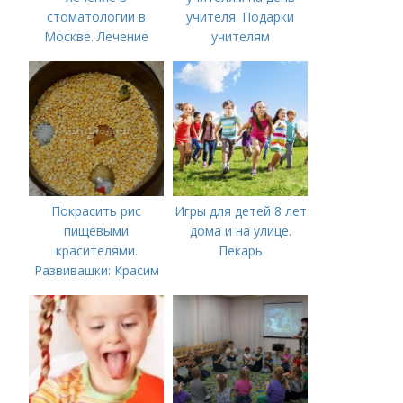
стоматологии в
учителя. Подарки
Москве. Лечение
учителям
пульпита в Москве и
предметникам на
Московской области
день учителя
Покрасить рис
Игры для детей 8 лет
пищевыми
дома и на улице.
красителями.
Пекарь
Развивашки: Красим
рис и макароны, для
сенсорных
коробочек.