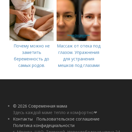
причины высокой
занять ребенка в дни
температуры у
болезни или
ребенка?
карантина?»
Почему можно не
Массаж от отека под
заметить
глазом. Упражнения
беременность до
для устранения
самых родов.
мешков под глазами
Скрытая
беременность: что
это такое, симптомы
© 2026 Современная мама
Здесь каждой маме тепло и комфортно❤
Контакты
Пользовательское соглашение
Политика конфидециальности
г. Москва, ЦАО, Тверской, Новослободская улица 24