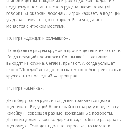
спиной к детям. Каждый из игроков должен подойти к
ведущему и поставить свою руку на плечо.
Водящий
говорит
: «Покаркай, ворона!» . Игрок каркает, а водящий
угадывает имя того, кто каркал. Если угадывает –
меняется с игроком местами.
10. Игра «Дождик и солнышко» .
На асфальте рисуем кружок и просим детей в него стать.
Когда ведущий произносит“Солнышко” — детишки
выходят из кружка, бегают, прыгают. А когда услышат
слово “Дождик” дети должны как можно быстрее стать в
кружок. Кто последний — проиграл.
11. Игра «Змейка» .
Дети берутся за руки, и тогда выстраивается целая
«цепочка» . Ведущий берет крайнего за руку и ведет эту
«змейку» , совершая разные неожиданные повороты.
Детишки должны крепко держаться, чтобы не разорвать
«цепочку» . Если дети дольно взрослые, то можно и