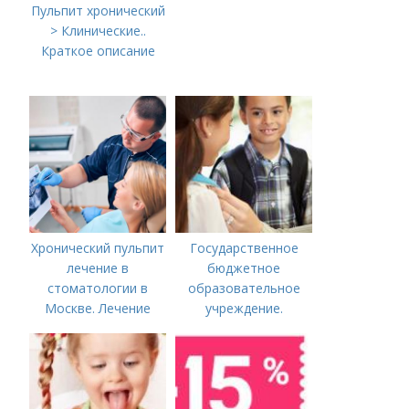
Пульпит хронический
> Клинические..
Краткое описание
Хронический пульпит
Государственное
лечение в
бюджетное
стоматологии в
образовательное
Москве. Лечение
учреждение.
пульпита в Москве и
Сокращенные
Московской области
названия школ,
садиков и домов
творчества