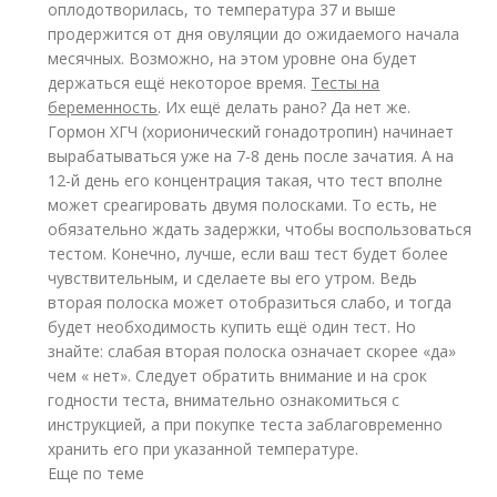
оплодотворилась, то температура 37 и выше
продержится от дня овуляции до ожидаемого начала
месячных. Возможно, на этом уровне она будет
держаться ещё некоторое время.
Тесты на
беременность
. Их ещё делать рано? Да нет же.
Гормон ХГЧ (хорионический гонадотропин) начинает
вырабатываться уже на 7-8 день после зачатия. А на
12-й день его концентрация такая, что тест вполне
может среагировать двумя полосками. То есть, не
обязательно ждать задержки, чтобы воспользоваться
тестом. Конечно, лучше, если ваш тест будет более
чувствительным, и сделаете вы его утром. Ведь
вторая полоска может отобразиться слабо, и тогда
будет необходимость купить ещё один тест. Но
знайте: слабая вторая полоска означает скорее «да»
чем « нет». Следует обратить внимание и на срок
годности теста, внимательно ознакомиться с
инструкцией, а при покупке теста заблаговременно
хранить его при указанной температуре.
Еще по теме