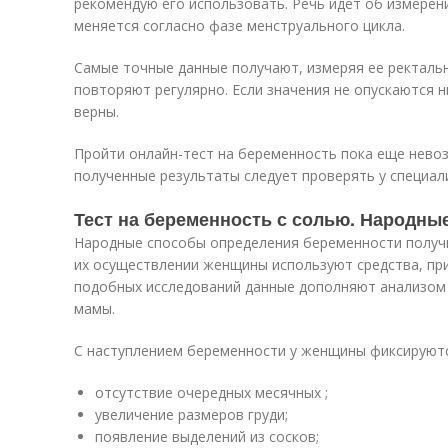
рекомендую его использовать. Речь идет об измерен
меняется согласно фазе менструального цикла.
Самые точные данные получают, измеряя ее ректальн
повторяют регулярно. Если значения не опускаются ни
верны.
Пройти онлайн-тест на беременность пока еще нево
полученные результаты следует проверять у специал
Тест на беременность с солью. Народны
Народные способы определения беременности получил
их осуществлении женщины используют средства, пр
подобных исследований данные дополняют анализом
мамы.
С наступлением беременности у женщины фиксируют
отсутствие очередных месячных ;
увеличение размеров груди;
появление выделений из сосков;