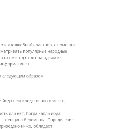
но и «волшебный» раствор, с помощью
сматривать популярные народные
 этот метод стоит на одном из
 информативен.
а следующим образом:
и йода непосредственно в место,
сть или нет. Когда капли йода
й – женщина беременна. Определение
приведено ниже, обладает