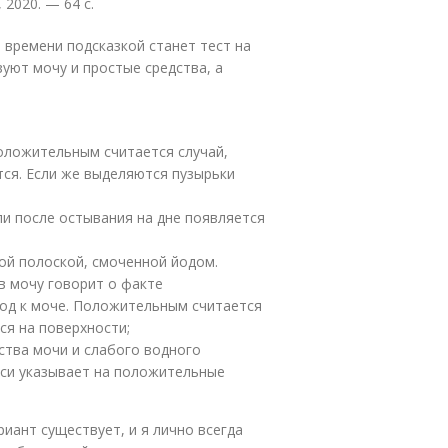
 2020. — 64 с.
 времени подсказкой станет тест на
уют мочу и простые средства, а
Положительным считается случай,
тся. Если же выделяются пузырьки
сли после остывания на дне появляется
ой полоской, смоченной йодом.
в мочу говорит о факте
од к моче. Положительным считается
ся на поверхности;
ства мочи и слабого водного
еси указывает на положительные
иант существует, и я лично всегда