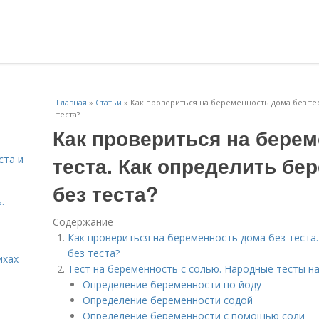
Главная
»
Статьи
»
Как провериться на беременность дома без те
теста?
Как провериться на берем
теста. Как определить бе
ста и
без теста?
.
Содержание
Как провериться на беременность дома без теста
без теста?
ихах
Тест на беременность с солью. Народные тесты н
Определение беременности по йоду
Определение беременности содой
Определение беременности с помощью соли