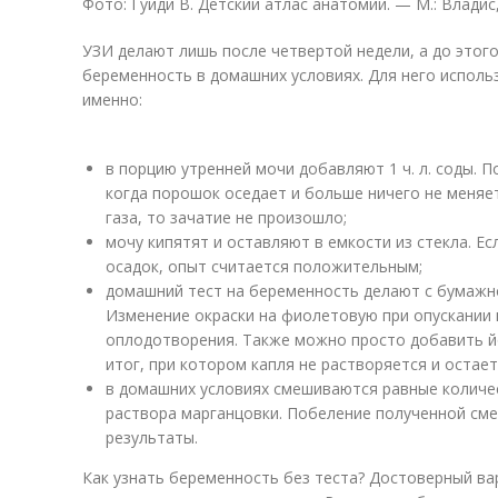
Фото: Гуиди В. Детский атлас анатомии. — М.: Владис,
УЗИ делают лишь после четвертой недели, а до этого
беременность в домашних условиях. Для него использ
именно:
в порцию утренней мочи добавляют 1 ч. л. соды. 
когда порошок оседает и больше ничего не меняе
газа, то зачатие не произошло;
мочу кипятят и оставляют в емкости из стекла. Е
осадок, опыт считается положительным;
домашний тест на беременность делают с бумажн
Изменение окраски на фиолетовую при опускании 
оплодотворения. Также можно просто добавить й
итог, при котором капля не растворяется и остает
в домашних условиях смешиваются равные количе
раствора марганцовки. Побеление полученной см
результаты.
Как узнать беременность без теста? Достоверный вар