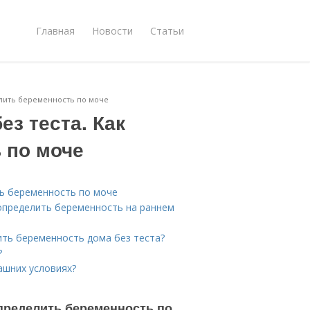
Главная
Новости
Статьи
делить беременность по моче
ез теста. Как
 по моче
ть беременность по моче
 определить беременность на раннем
лить беременность дома без теста?
?
ашних условиях?
определить беременность по