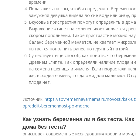
времени.
Полагались на сны, чтобы определить беременнос
замужняя девушка видела во сне воду или рыбу, п
Вкусовые пристрастия помогут определить в дома
Выражение «тянет на солененькое» является дре
скором пополнении. Такое пристрастие можно на
баланс беременной меняется, не хватает микроэ
пытается пополнить ранее потерянный натрий.
Существует еще способ, как понять, что беременн
Древнем Египте. Так определяли наличие плода и 
на семена пшеницы и ячменя. Если прорастали пер
же, всходил ячмень, тогда ожидали мальчика. Отс
плода нет.
Источник:
https://sovremennayamama.ru/novosti/kak-uzn
opredelit-beremennost-po-moche
Как узнать беременна ли я без теста. Ка
дома без теста?
описывает современные исследования крови и мочи,