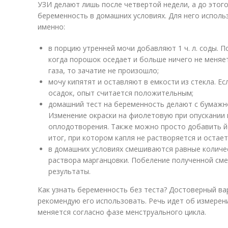
УЗИ делают лишь после четвертой недели, а до этого
беременность в домашних условиях. Для него использ
именно:
в порцию утренней мочи добавляют 1 ч. л. соды. 
когда порошок оседает и больше ничего не меняе
газа, то зачатие не произошло;
мочу кипятят и оставляют в емкости из стекла. Е
осадок, опыт считается положительным;
домашний тест на беременность делают с бумажн
Изменение окраски на фиолетовую при опускании 
оплодотворения. Также можно просто добавить й
итог, при котором капля не растворяется и остает
в домашних условиях смешиваются равные количе
раствора марганцовки. Побеление полученной см
результаты.
Как узнать беременность без теста? Достоверный вар
рекомендую его использовать. Речь идет об измерен
меняется согласно фазе менструального цикла.