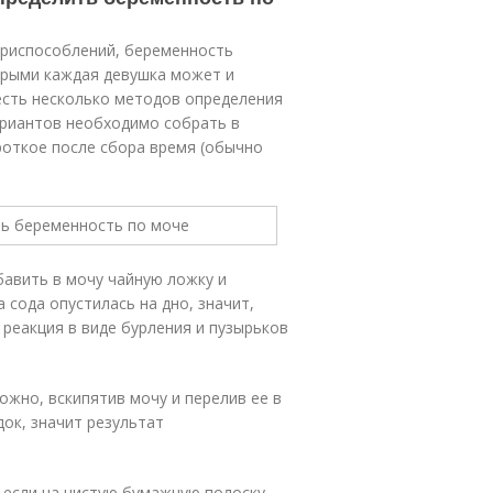
приспособлений, беременность
орыми каждая девушка может и
 есть несколько методов определения
ариантов необходимо собрать в
роткое после сбора время (обычно
бавить в мочу чайную ложку и
 сода опустилась на дно, значит,
реакция в виде бурления и пузырьков
ожно, вскипятив мочу и перелив ее в
док, значит результат
 если на чистую бумажную полоску