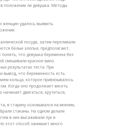
 в положении ли девушка. Методы
и женщин удалось выявить
ожении:
таллической посуде, затем переливали
ляются белые хлопья, предполагают,
к понять, что девушка беременна без
ней смешивали красное вино.
ых результатах теста. При
и вывод, что беременность есть.
нием кольца, которое привязывалось
том. Когда оно продолжает висеть
о начинает двигаться, крутиться,
та, в старину основывался на мнении,
 Брали стаканы. На одном делали
атем в них высаживали лук и
 Но этот способ занимает много