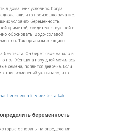
ть в домашних условиях. Когда
редполагали, что произошло зачатие.
шних условиях беременность.
вней приметой, свидетельствующей о
учно обосновать. Водо-солевой
лементов. Так организм женщины
а без теста. Он берет свое начало в
его пол. Женщина пару дней мочилась
вые семена, появится девочка. Если
утствие изменений указывало, что
at-beremenna-li-ty-bez-testa-kak-
к определить беременность
 которые основаны на определении