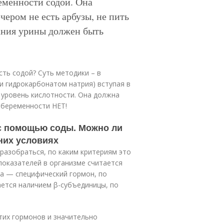
еменности содой. Она
чером не есть арбузы, не пить
ания урины должен быть
сть содой? Суть методики – в
и гидрокарбонатом натрия) вступая в
 уровень кислотности. Она должна
, беременности НЕТ!
 с помощью соды. Можно ли
них условиях
разобраться, по каким критериям это
показателей в организме считается
ка — специфический гормон, по
ается наличием β-субъединицы, по
тих гормонов и значительно