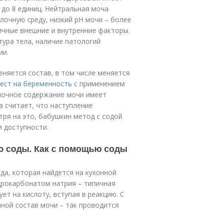
 до 8 единиц. Нейтральная моча
лочную среду, низкий pH мочи – более
личные внешние и внутренние факторы.
тура тела, наличие патологий
ии.
еняется состав, в том числе меняется
ест на беременность
с применением
лочное содержание мочи имеет
 считает, что наступление
тря на это, бабушкин метод с содой
и доступности.
ю соды. Как с помощью соды
да, которая найдется на кухонной
идрокарбонатом натрия – типичная
ет на кислоту, вступая в реакцию. С
ной состав мочи – так проводится