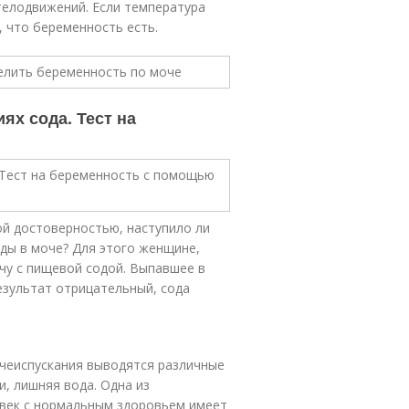
 телодвижений. Если температура
 что беременность есть.
ях сода. Тест на
ой достоверностью, наступило ли
оды в моче? Для этого женщине,
у с пищевой содой. Выпавшее в
езультат отрицательный, сода
очеиспускания выводятся различные
, лишняя вода. Одна из
овек с нормальным здоровьем имеет