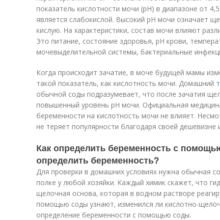
показатель кислотности мочи (pH) в диапазоне от 4,5
является слабокислой. Высокий pH мочи означает ще
кислую. На характеристики, состав мочи влияют раз
Это питание, состояние здоровья, pH крови, темпера
мочевыделительной системы, бактериальные инфекц
Когда происходит зачатие, в моче будущей мамы изм
такой показатель, как кислотность мочи. Домашний
т
обычной соды подразумевает, что после зачатия ще
повышенный уровень pH мочи. Официальная медицина
беременности на кислотность мочи не влияет. Несмо
не теряет популярности благодаря своей дешевизне 
Как определить беременность с помощь
определить беременность?
Для проверки в домашних условиях нужна обычная со
полке у любой хозяйки. Каждый химик скажет, что г
щелочная основа, которая в водном растворе реагиру
помощью соды узнают, изменился ли кислотно-щелоч
определение беременности с помощью соды.