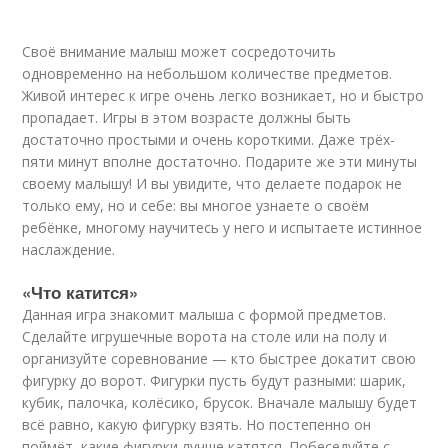
Своё внимание малыш может сосредоточить
одновременно на небольшом количестве предметов.
Живой интерес к игре очень легко возникает, но и быстро
пропадает. Игры в этом возрасте должны быть
достаточно простыми и очень короткими. Даже трёх-
пяти минут вполне достаточно. Подарите же эти минуты
своему малышу! И вы увидите, что делаете подарок не
только ему, но и себе: вы многое узнаете о своём
ребёнке, многому научитесь у него и испытаете истинное
наслаждение.
«Что катится»
Данная игра знакомит малыша с формой предметов.
Сделайте игрушечные ворота на столе или на полу и
организуйте соревнование — кто быстрее докатит свою
фигурку до ворот. Фигурки пусть будут разными: шарик,
кубик, палочка, колёсико, брусок. Вначале малышу будет
всё равно, какую фигурку взять. Но постепенно он
поймёт, какие фигурки лучше катятся. Побеседуйте с