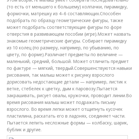
(то есть от меньшего к большему) колпачки, пирамидку,
формочки, матрешку из 4–6 составляющих.Способен
подобрать по образцу геометрические фигуры, также
может подобрать соответствующие фигуры по форе
отверстия в развивающем пособии (игре).Может назвать
знакомые геометрические фигуры. Собирает пирамидку
из 10 колец (по размеру, например, по убыванию, по
цвету, по форме).Различает предметы по величине —
маленький, средний, большой. Может отличить предмет
по фактуре — мягкий, твердый.Совершенствуются навыки
рисования, так малыш может к рисунку взрослого
дорисовать недостающие детали — например, листик к
ветке, стебелек к цветку, дым к паровозу.Пытается
закрашивать, рисует овалы, кружочки, проводит линии.Во
время рисования малыш может подражать письму
взрослого. Во время лепки может отщипнуть кусочек
пластилина, раскатать его в ладонях, соединяет части.
Пытается лепить несложные формы — колбаску, шарик,
бублик и другие.