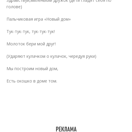
Здравствуй,миленький дружок (дети гладят себя по
голове)
Пальчиковая игра «Новый дом»
Тук-тук-тук, тук-тук-тук!
Молоток бери мой друг!
(Ударяют кулачком о кулачок, чередуя руки)
Мы построим новый дом,
Есть окошко в доме том.