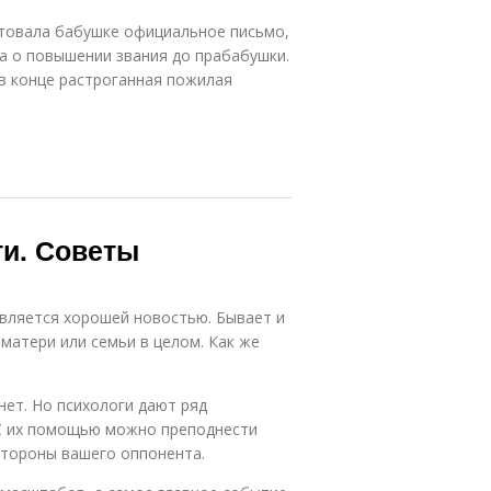
товала бабушке официальное письмо,
а о повышении звания до прабабушки.
 в конце растроганная пожилая
ти. Советы
является хорошей новостью. Бывает и
 матери или семьи в целом. Как же
нет. Но психологи дают ряд
 С их помощью можно преподнести
стороны вашего оппонента.