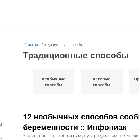
Главная
»
Традиционные способы
Традиционные способы
Необычные
Веселые
О
способы
способы
к
12 необычных способов сооб
м
беременности :: Инфониак
Как интересно сообщить мужу и родителям о береме
ля