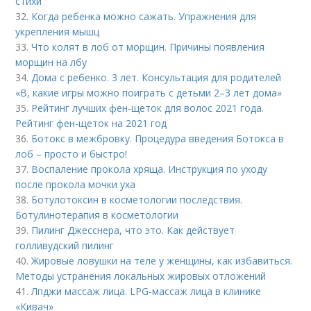
стихи
32.
Когда ребенка можно сажать. Упражнения для
укрепления мышц
33.
Что колят в лоб от морщин. Причины появления
морщин на лбу
34.
Дома с ребенко. 3 лет. Консультация для родителей
«В, какие игры можно поиграть с детьми 2–3 лет дома»
35.
Рейтинг лучших фен-щеток для волос 2021 года.
Рейтинг фен-щеток на 2021 год
36.
Ботокс в межбровку. Процедура введения Ботокса в
лоб – просто и быстро!
37.
Воспаление прокола хряща. Инструкция по уходу
после прокола мочки уха
38.
Ботулотоксин в косметологии последствия.
Ботулинотерапия в косметологии
39.
Пилинг Джесснера, что это. Как действует
голливудский пилинг
40.
Жировые ловушки на теле у женщины, как избавиться.
Методы устранения локальных жировых отложений
41.
Лпджи массаж лица. LPG-массаж лица в клинике
«Кивач»