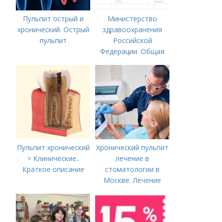
Пульпит острый и
Министерство
хронический. Острый
здравоохранения
пульпит
Российской
Федерации. Общая
информация о
Министерстве
здравоохранения
Российской
Федерации
Пульпит хронический
Хронический пульпит
> Клинические..
лечение в
Краткое описание
стоматологии в
Москве. Лечение
пульпита в Москве и
Московской области